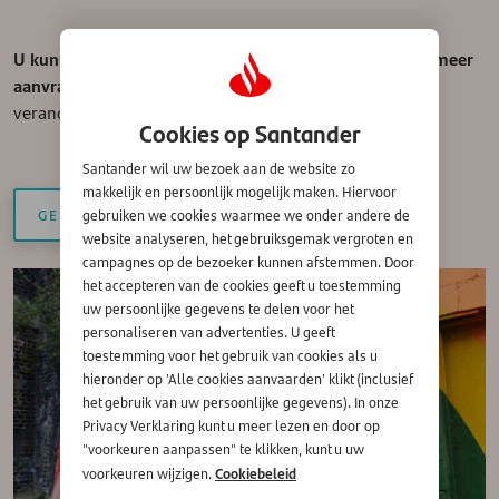
U kunt via deze website geen persoonlijke geldlening meer
aanvragen.
Heeft u een persoonlijke lening bij ons? Dan
verandert er niets voor u. Meer informatie vindt u hier:
Cookies op Santander
Santander wil uw bezoek aan de website zo
makkelijk en persoonlijk mogelijk maken. Hiervoor
GEEN PERSOONLIJKE LENINGEN MEER
gebruiken we cookies waarmee we onder andere de
website analyseren, het gebruiksgemak vergroten en
campagnes op de bezoeker kunnen afstemmen. Door
het accepteren van de cookies geeft u toestemming
uw persoonlijke gegevens te delen voor het
personaliseren van advertenties. U geeft
toestemming voor het gebruik van cookies als u
hieronder op 'Alle cookies aanvaarden' klikt (inclusief
het gebruik van uw persoonlijke gegevens). In onze
Privacy Verklaring kunt u meer lezen en door op
"voorkeuren aanpassen" te klikken, kunt u uw
Cookiebeleid
voorkeuren wijzigen.