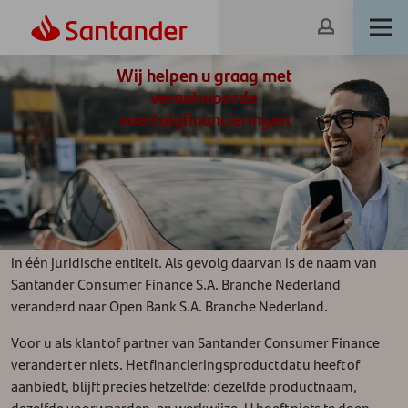
Wij helpen u graag met
verantwoorde
voertuigfinancieringen
Wij hebben onze krachten gebundeld
Santander Consumer Finance en Openbank zijn samengegaan
in één juridische entiteit. Als gevolg daarvan is de naam van
Santander Consumer Finance S.A. Branche Nederland
veranderd naar Open Bank S.A. Branche Nederland.
Voor u als klant of partner van Santander Consumer Finance
verandert er niets. Het financieringsproduct dat u heeft of
aanbiedt, blijft precies hetzelfde: dezelfde productnaam,
dezelfde voorwaarden, en werkwijze. U hoeft niets te doen.