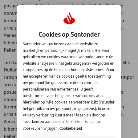
posuere imperdiet est. In venenatis tellus id felis. Quisque
nonummy rutrum sapien. Morbi sed massa. Sed sit amet
lorem sed massa blandit tincidunt. Nullam sit amet nibh in
urna sollicitudin blandit. Duis pellentesque odio eu libero.
Cookies op Santander
Aenean vulputate, lacus vitae pretium tempus, odio dui
bibendum pede, at tincidunt velit nulla cursus nunc.
Santander wil uw bezoek aan de website zo
Pellentesque vel eros. Mauris sagittis.
makkelijk en persoonlijk mogelijk maken. Hiervoor
gebruiken we cookies waarmee we onder andere de
Text Lorem ipsum dolor sit amet, consectetuer adipiscing elit.
website analyseren, het gebruiksgemak vergroten en
Nullam congue. Proin vel lorem pretium tellus porttitor
campagnes op de bezoeker kunnen afstemmen. Door
rutrum. Integer id lectus. Ut est. Curabitur at enim. Duis tempor
het accepteren van de cookies geeft u toestemming
uw persoonlijke gegevens te delen voor het
arcu a elit. Sed sapien. Phasellus fermentum. Phasellus
personaliseren van advertenties. U geeft
posuere imperdiet est. In venenatis tellus id felis. Quisque
toestemming voor het gebruik van cookies als u
nonummy rutrum sapien. Morbi sed massa. Sed sit amet
hieronder op 'Alle cookies aanvaarden' klikt (inclusief
lorem sed massa blandit tincidunt. Nullam sit amet nibh in
het gebruik van uw persoonlijke gegevens). In onze
urna sollicitudin blandit. Duis pellentesque odio eu libero.
Privacy Verklaring kunt u meer lezen en door op
Aenean vulputate, lacus vitae pretium tempus, odio dui
"voorkeuren aanpassen" te klikken, kunt u uw
Cookiebeleid
bibendum pede, at tincidunt velit nulla cursus nunc.
voorkeuren wijzigen.
Pellentesque vel eros. Mauris sagittis.