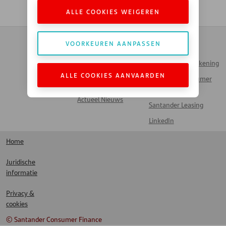
ALLE COOKIES WEIGEREN
Contact
Zakendoen met
VOORKEUREN AANPASSEN
Automotive
Veelgestelde vragen
Inloggen Mijn Rekening
Werken bij Santander
ALLE COOKIES AANVAARDEN
Santander Consumer
Money Talks
Bank
Actueel Nieuws
Santander Leasing
LinkedIn
Home
Juridische
informatie
Privacy &
cookies
© Santander Consumer Finance