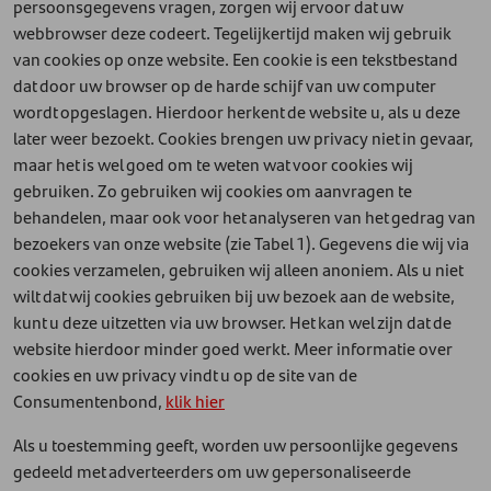
persoonsgegevens vragen, zorgen wij ervoor dat uw
webbrowser deze codeert. Tegelijkertijd maken wij gebruik
van cookies op onze website. Een cookie is een tekstbestand
dat door uw browser op de harde schijf van uw computer
wordt opgeslagen. Hierdoor herkent de website u, als u deze
later weer bezoekt. Cookies brengen uw privacy niet in gevaar,
maar het is wel goed om te weten wat voor cookies wij
gebruiken. Zo gebruiken wij cookies om aanvragen te
behandelen, maar ook voor het analyseren van het gedrag van
bezoekers van onze website (zie Tabel 1). Gegevens die wij via
cookies verzamelen, gebruiken wij alleen anoniem. Als u niet
wilt dat wij cookies gebruiken bij uw bezoek aan de website,
kunt u deze uitzetten via uw browser. Het kan wel zijn dat de
website hierdoor minder goed werkt. Meer informatie over
cookies en uw privacy vindt u op de site van de
Consumentenbond,
klik hier
Als u toestemming geeft, worden uw persoonlijke gegevens
gedeeld met adverteerders om uw gepersonaliseerde