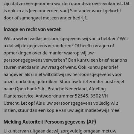
zijn dat ze overgenomen worden door deze overeenkomst. Dit
is ook zo als (een onderdeel van) Santander wordt gekocht
door of samengaat met een ander bedrijf.
Inzage en recht van verzet
Wilt u weten welke persoonsgegevens wij van u hebben? Wilt
u dat wij de gegevens veranderen? Of heeft u vragen of
opmerkingen over de manier waarop wij uw
persoonsgegevens verwerken? Dan kunt u een brief naar ons
sturen met daarin uw vraag of wens. Ook kunt u per brief
aangeven als u niet wilt dat wij uw persoonsgegevens voor
onze marketing gebruiken. Stuur uw brief zonder postzegel
naar: Open bank S.A., Branche Nederland, Afdeling
Klantenservice, Antwoordnummer 52545, 3502 VH
Utrecht.
Let op!
Als u uw persoonsgegevens volledig wilt
inzien, stuur dan een kopie van uw legitimatiebewijs mee.
Melding Autoriteit Persoonsgegevens (AP)
U kunt ervan uitgaan dat wij zorgvuldig omgaan met uw