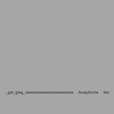
_gat_gtag_xxxxxxxxxxxxxxxxxxxxxxxxxxx
Analytische
Sessie