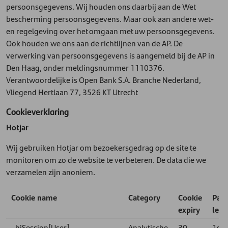
persoonsgegevens. Wij houden ons daarbij aan de Wet
bescherming persoonsgegevens. Maar ook aan andere wet-
en regelgeving over het omgaan met uw persoonsgegevens.
Ook houden we ons aan de richtlijnen van de AP. De
verwerking van persoonsgegevens is aangemeld bij de AP in
Den Haag, onder meldingsnummer 1110376.
Verantwoordelijke is Open Bank S.A. Branche Nederland,
Vliegend Hertlaan 77, 3526 KT Utrecht
Cookieverklaring
Hotjar
Wij gebruiken Hotjar om bezoekersgedrag op de site te
monitoren om zo de website te verbeteren. De data die we
verzamelen zijn anoniem.
Cookie name
Category
Cookie
Part
expiry
leve
_hjSession[User]_
Analytische
30
1st