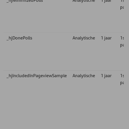
part
_hjDonePolls
Analytische
1 jaar
1st
part
_hjIncludedInPageviewSample
Analytische
1 jaar
1st
part