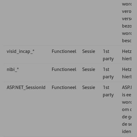
wordt
veronde
verschi
bezoek
worde
besch
visid_incap_*
Functioneel
Sessie
1st
Hetzelf
party
hierbo
nlbi_*
Functioneel
Sessie
1st
Hetzelf
party
hierbo
ASP.NET_SessionId
Functioneel
Sessie
1st
ASP.Ne
party
is een 
wordt 
om de 
de geb
de serv
identif