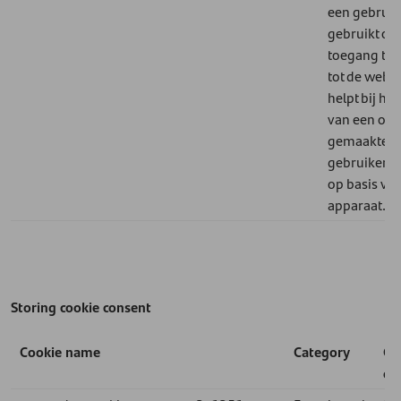
een gebruik
gebruikt o
toegang te 
tot de websi
helpt bij het
van een op 
gemaakte
gebruikerse
op basis van
apparaat.
Storing cookie consent
Cookie name
Category
Co
ex