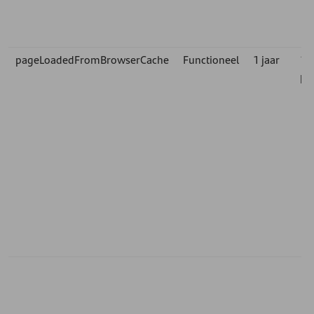
pageLoadedFromBrowserCache
Functioneel
1 jaar
1st
pa