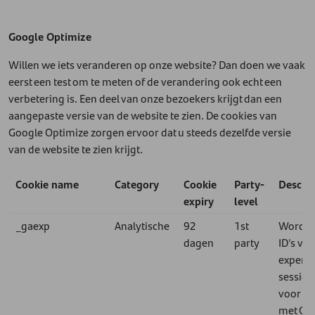
Google Optimize
Willen we iets veranderen op onze website? Dan doen we vaak
eerst een test om te meten of de verandering ook echt een
verbetering is. Een deel van onze bezoekers krijgt dan een
aangepaste versie van de website te zien. De cookies van
Google Optimize zorgen ervoor dat u steeds dezelfde versie
van de website te zien krijgt.
Cookie name
Category
Cookie
Party-
Descrip
expiry
level
_gaexp
Analytische
92
1st
Wordt 
dagen
party
ID's van
experi
sessies
voor A/
met Go