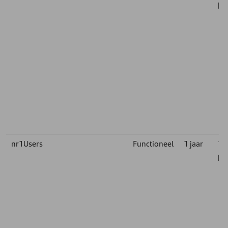
pa
nr1Users
Functioneel
1 jaar
1st
pa