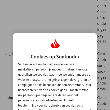
gebruik
Check -
of cook
onders
Ingeste
pagina 
geladen
at_check
Analytische
1 jaar
1st
Gebruik
Cookies op Santander
party
Adobe T
Santander wil uw bezoek aan de website zo
control
makkelijk en persoonlijk mogelijk maken. Hiervoor
cookies
gebruiken we cookies waarmee we onder andere de
ingesch
website analyseren, het gebruiksgemak vergroten en
onderst
campagnes op de bezoeker kunnen afstemmen. Door
browse
het accepteren van de cookies geeft u toestemming
uw persoonlijke gegevens te delen voor het
mboxEdgeCluster
Analytische
Session
1st
Geasso
personaliseren van advertenties. U geeft
party
Adobe T
toestemming voor het gebruik van cookies als u
bepaalt