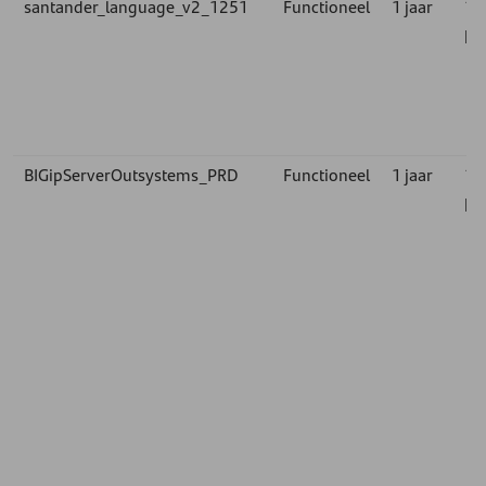
santander_language_v2_1251
Functioneel
1 jaar
1st
pa
BIGipServerOutsystems_PRD
Functioneel
1 jaar
1st
pa