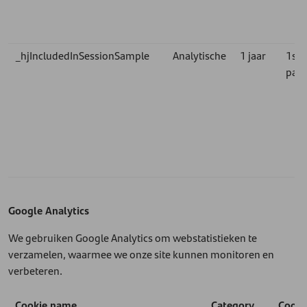
_hjIncludedInSessionSample
Analytische
1 jaar
1st
part
Google Analytics
We gebruiken Google Analytics om webstatistieken te
verzamelen, waarmee we onze site kunnen monitoren en
verbeteren.
Cookie name
Category
Cooki