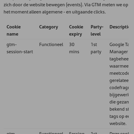
zich door de website bewegen (events). Via GTM meten we op
het moment alleen algemene - en uitgaande clicks.
Cookie
Category
Cookie
Party-
Description
name
expiry
level
gtm-
Functioneel
30
1st
Google Tag
session-start
mins
party
Manager is 
tagbeheers
waarmee
meetcodes 
gerelateerd
codefragme
bijgewerkt
die gezamen
bekend staa
tags op een
website.
gtm-
Functioneel
Session
1st
Deze cookie