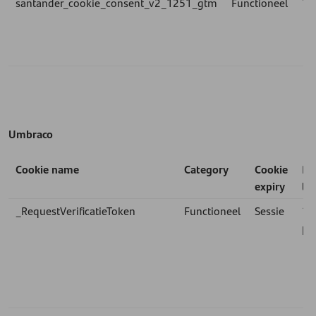
santander_cookie_consent_v2_1251_gtm
Functioneel
1 j
Umbraco
Cookie name
Category
Cookie
Pa
expiry
le
_RequestVerificatieToken
Functioneel
Sessie
1st
pa