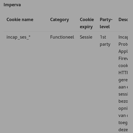
Imperva
Cookie name
Category
Cookie
Party-
Descri
expiry
level
incap_ses_*
Functioneel
Sessie
1st
Incaps
party
Protec
Applica
Firewal
cookie
HTTP-v
gerelat
aan ee
sessie 
bezoek)
opnie
van de
toegan
dezelfd