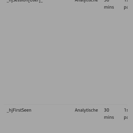
mins
part
_hjFirstSeen
Analytische
30
1st
mins
part