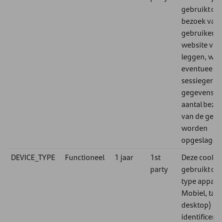
gebruikt om
bezoek van
gebruiker a
website vast
leggen, waa
eventueel
sessiegerel
gegevens of
aantal bezo
van de gebr
worden
opgeslagen
DEVICE_TYPE
Functioneel
1 jaar
1st
Deze cookie
party
gebruikt om
type apparaa
Mobiel, tabl
desktop) te
identificere