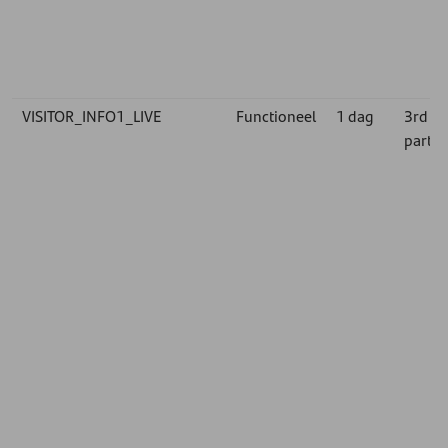
VISITOR_INFO1_LIVE
Functioneel
1 dag
3rd
party