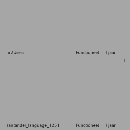
nr2Users
Functioneel
1 jaar
1st
pa
santander_language_1251
Functioneel
1 jaar
1st