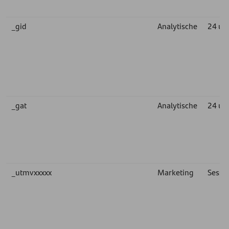
_gid
Analytische
24 uu
_gat
Analytische
24 uu
_utmvxxxxx
Marketing
Sessie