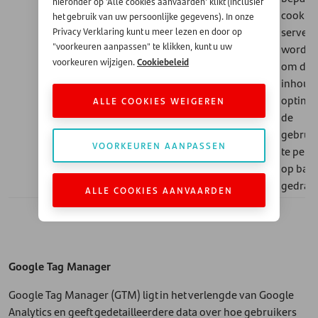
hieronder op 'Alle cookies aanvaarden' klikt (inclusief
cookie 
het gebruik van uw persoonlijke gegevens). In onze
serverc
Privacy Verklaring kunt u meer lezen en door op
"voorkeuren aanpassen" te klikken, kunt u uw
worden
Cookiebeleid
voorkeuren wijzigen.
om de l
inhoud 
optimal
ALLE COOKIES WEIGEREN
de
gebruik
VOORKEUREN AANPASSEN
te pers
op basi
gedrag
ALLE COOKIES AANVAARDEN
Google Tag Manager
Google Tag Manager (GTM) ligt in het verlengde van Google
Analytics en geeft gedetailleerdere data over hoe gebruikers