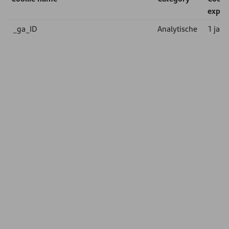
expir
_ga_ID
Analytische
1 jaar