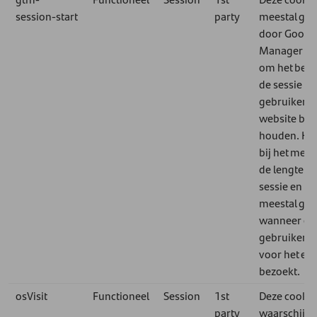
session-start
party
meestal geb
door Googl
Manager (
om het begi
de sessie v
gebruiker o
website bij 
houden. Het
bij het mete
de lengte v
sessie en w
meestal ge
wanneer ee
gebruiker de
voor het eer
bezoekt.
osVisit
Functioneel
Session
1st
Deze cookie
party
waarschijnli