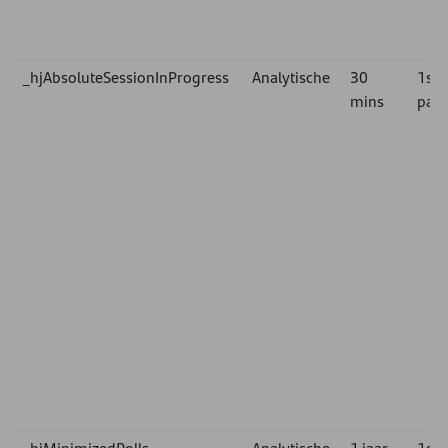
_hjAbsoluteSessionInProgress
Analytische
30
1st
mins
part
_hjMinimizedPolls
Analytische
1 jaar
1st