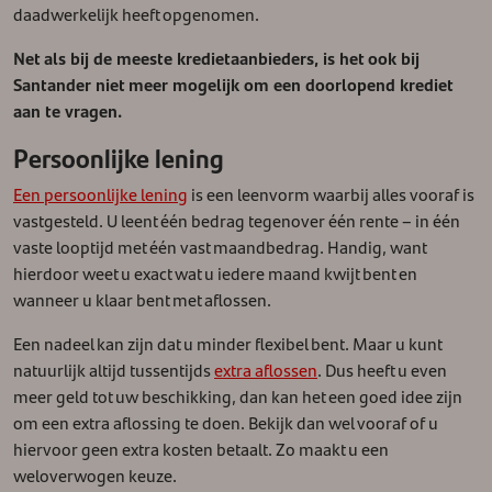
daadwerkelijk heeft opgenomen.
Net als bij de meeste kredietaanbieders, is het ook bij
Santander niet meer mogelijk om een doorlopend krediet
aan te vragen.
Persoonlijke lening
Een persoonlijke lening
is een leenvorm waarbij alles vooraf is
vastgesteld. U leent één bedrag tegenover één rente – in één
vaste looptijd met één vast maandbedrag. Handig, want
hierdoor weet u exact wat u iedere maand kwijt bent en
wanneer u klaar bent met aflossen.
Een nadeel kan zijn dat u minder flexibel bent. Maar u kunt
natuurlijk altijd tussentijds
extra aflossen
. Dus heeft u even
meer geld tot uw beschikking, dan kan het een goed idee zijn
om een extra aflossing te doen. Bekijk dan wel vooraf of u
hiervoor geen extra kosten betaalt. Zo maakt u een
weloverwogen keuze.