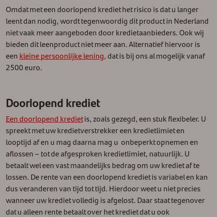
Omdat met een doorlopend krediet het risico is dat u langer
leent dan nodig, wordt tegenwoordig dit product in Nederland
niet vaak meer aangeboden door kredietaanbieders. Ook wij
bieden dit leenproduct niet meer aan. Alternatief hiervoor is
een
kleine persoonlijke lening
, dat is bij ons al mogelijk vanaf
2500 euro.
Doorlopend krediet
Een doorlopend krediet
is, zoals gezegd, een stuk flexibeler. U
spreekt met uw kredietverstrekker een kredietlimiet en
looptijd af en u mag daarna mag u onbeperkt opnemen en
aflossen – tot de afgesproken kredietlimiet, natuurlijk. U
betaalt wel een vast maandelijks bedrag om uw krediet af te
lossen. De rente van een doorlopend krediet is variabel en kan
dus veranderen van tijd tot tijd. Hierdoor weet u niet precies
wanneer uw krediet volledig is afgelost. Daar staat tegenover
dat u alleen rente betaalt over het krediet dat u ook