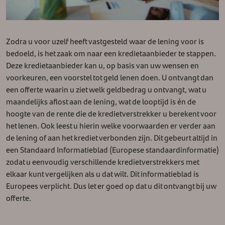
Zodra u voor uzelf heeft vastgesteld waar de lening voor is
bedoeld, is het zaak om naar een kredietaanbieder te stappen.
Deze kredietaanbieder kan u, op basis van uw wensen en
voorkeuren, een voorstel tot geld lenen doen. U ontvangt dan
een offerte waarin u ziet welk geldbedrag u ontvangt, wat u
maandelijks aflost aan de lening, wat de looptijd is én de
hoogte van de rente die de kredietverstrekker u berekent voor
het lenen. Ook leest u hierin welke voorwaarden er verder aan
de lening of aan het krediet verbonden zijn. Dit gebeurt altijd in
een Standaard Informatieblad (Europese standaardinformatie)
zodat u eenvoudig verschillende kredietverstrekkers met
elkaar kunt vergelijken als u dat wilt. Dit informatieblad is
Europees verplicht. Dus let er goed op dat u dit ontvangt bij uw
offerte.