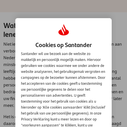
Wat zijn de voorwaarden voor het
lenen van geld?
Cookies op Santander
Niet iedereen kan zomaar geld lenen, er zijn voorwaarden aan
verbonden die belangrijk zijn. U moet bijvoorbeeld in
Santander wil uw bezoek aan de website zo
Nederland wonen, over een vast inkomen beschikken,
makkelijk en persoonlijk mogelijk maken. Hiervoor
minstens achttien jaar zijn, de lening vóór een bepaalde
gebruiken we cookies waarmee we onder andere de
leeftijd af kunnen lossen en een Nederlandse bankrekening
website analyseren, het gebruiksgemak vergroten en
hebben. De kredietverstrekker kijkt daarnaast naar een aantal
campagnes op de bezoeker kunnen afstemmen. Door
het accepteren van de cookies geeft u toestemming
persoonsgebonden factoren die de hoogte van het te lenen
uw persoonlijke gegevens te delen voor het
bedrag mede bepalen, waarvan de hoogte van uw inkomen en
personaliseren van advertenties. U geeft
uw financiële lasten de belangrijkste zijn - maar daarover later
toestemming voor het gebruik van cookies als u
meer.
hieronder op 'Alle cookies aanvaarden' klikt (inclusief
het gebruik van uw persoonlijke gegevens). In onze
Het is ook belangrijk dat u alle gegevens kunt aantonen en
Privacy Verklaring kunt u meer lezen en door op
daarom worden er altijd bewijsdocumenten bij u opgevraagd
"voorkeuren aanpassen" te klikken, kunt u uw