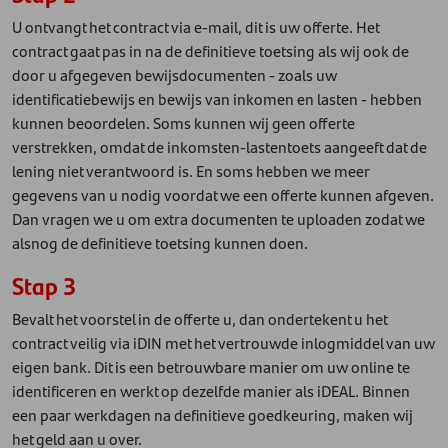
U ontvangt het contract via e-mail, dit is uw offerte. Het
contract gaat pas in na de definitieve toetsing als wij ook de
door u afgegeven bewijsdocumenten - zoals uw
identificatiebewijs en bewijs van inkomen en lasten - hebben
kunnen beoordelen. Soms kunnen wij geen offerte
verstrekken, omdat de inkomsten-lastentoets aangeeft dat de
lening niet verantwoord is. En soms hebben we meer
gegevens van u nodig voordat we een offerte kunnen afgeven.
Dan vragen we u om extra documenten te uploaden zodat we
alsnog de definitieve toetsing kunnen doen.
Stap 3
Bevalt het voorstel in de offerte u, dan ondertekent u het
contract veilig via iDIN met het vertrouwde inlogmiddel van uw
eigen bank. Dit is een betrouwbare manier om uw online te
identificeren en werkt op dezelfde manier als iDEAL. Binnen
een paar werkdagen na definitieve goedkeuring, maken wij
het geld aan u over.