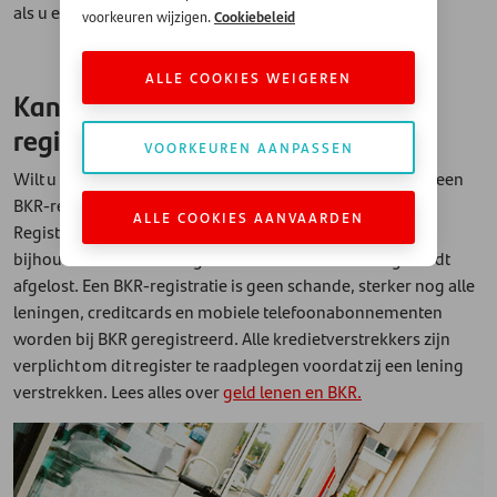
als u een leningaanvraag indient.
Cookiebeleid
voorkeuren wijzigen.
ALLE COOKIES WEIGEREN
Kan ik geld lenen met een BKR-
registratie?
VOORKEUREN AANPASSEN
Wilt u een lening aanvragen? Dan wordt er gecheckt of u een
BKR-registratie heeft. BKR staat voor Bureau Krediet
ALLE COOKIES AANVAARDEN
Registratie: deze instantie is in Nederland belast met het
bijhouden wie een lening heeft – en hoe deze lening wordt
afgelost. Een BKR-registratie is geen schande, sterker nog alle
leningen, creditcards en mobiele telefoonabonnementen
worden bij BKR geregistreerd. Alle kredietverstrekkers zijn
verplicht om dit register te raadplegen voordat zij een lening
verstrekken. Lees alles over
geld lenen en BKR.