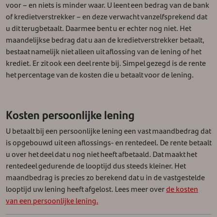
voor – en niets is minder waar. U leent een bedrag van de bank
of kredietverstrekker – en deze verwacht vanzelfsprekend dat
u dit terugbetaalt.
Daarmee bent u er echter nog niet. Het
maandelijkse bedrag dat u aan de kredietverstrekker betaalt,
bestaat namelijk niet alleen uit aflossing van de lening of het
krediet. Er zit ook een deel rente bij. Simpel gezegd is de rente
het percentage van de kosten die u betaalt voor de lening.
Kosten persoonlijke lening
U betaalt bij een persoonlijke lening een vast maandbedrag dat
is opgebouwd uit een aflossings- en rentedeel. De rente betaalt
u over het deel dat u nog niet heeft afbetaald. Dat maakt het
rentedeel gedurende de looptijd dus steeds kleiner. Het
maandbedrag is precies zo berekend dat u in de vastgestelde
looptijd uw lening heeft afgelost. Lees meer over
de kosten
van een persoonlijke lening.