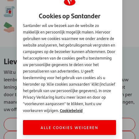
2.
Goedkeuren
Cookies op Santander
Santander wil uw bezoek aan de website zo
3.
Geld ontvangen
makkelijk en persoonlijk mogelijk maken. Hiervoor
gebruiken we cookies waarmee we onder andere de
website analyseren, het gebruiksgemak vergroten en
campagnes op de bezoeker kunnen afstemmen. Door
Liever een ander bedrag lenen?
het accepteren van de cookies geeft u toestemming
uw persoonlijke gegevens te delen voor het
Wilt u meer of minder lenen dan € 1.000, klik dan op het
personaliseren van advertenties. U geeft
toestemming voor het gebruik van cookies als u
leenbedrag van uw keuze hieronder en bereken meteen uw
hieronder op 'Alle cookies aanvaarden' klikt (inclusief
lening. Want welke plannen u ook heeft, maak ze concreet
het gebruik van uw persoonlijke gegevens). In onze
door te berekenen of u dit bedrag kunt lenen en wat u dan per
Privacy Verklaring kunt u meer lezen en door op
maand gaat betalen. Vraag vrijblijvend, zonder verplichtingen,
"voorkeuren aanpassen" te klikken, kunt u uw
uw offerte aan of bel ons op 030-6388042.
Cookiebeleid
voorkeuren wijzigen.
€ 1.000
ALLE COOKIES WEIGEREN
€ 2.500