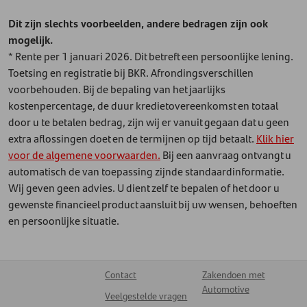
Dit zijn slechts voorbeelden, andere bedragen zijn ook
mogelijk.
* Rente per 1 januari 2026. Dit betreft een persoonlijke lening.
Toetsing en registratie bij BKR. Afrondingsverschillen
voorbehouden. Bij de bepaling van het jaarlijks
kostenpercentage, de duur kredietovereenkomst en totaal
door u te betalen bedrag, zijn wij er vanuit gegaan dat u geen
extra aflossingen doet en de termijnen op tijd betaalt.
Klik hier
voor de algemene voorwaarden.
Bij een aanvraag ontvangt u
automatisch de van toepassing zijnde standaardinformatie.
Wij geven geen advies. U dient zelf te bepalen of het door u
gewenste financieel product aansluit bij uw wensen, behoeften
en persoonlijke situatie.
Contact
Zakendoen met
Automotive
Veelgestelde vragen