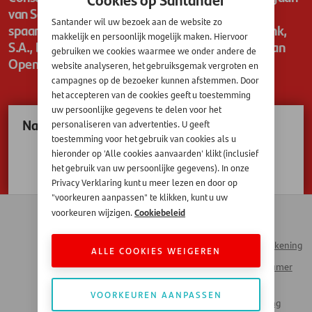
van Santander Consumer Bank. Zij bieden
Santander wil uw bezoek aan de website zo
spaaroplossingen aan in Nederland via Open Bank,
makkelijk en persoonlijk mogelijk maken. Hiervoor
S.A., bijkantoor in België, een andere vestiging van
gebruiken we cookies waarmee we onder andere de
Open Bank, S.A.
website analyseren, het gebruiksgemak vergroten en
campagnes op de bezoeker kunnen afstemmen. Door
het accepteren van de cookies geeft u toestemming
uw persoonlijke gegevens te delen voor het
Naar spaarproducten
personaliseren van advertenties. U geeft
toestemming voor het gebruik van cookies als u
hieronder op 'Alle cookies aanvaarden' klikt (inclusief
SANTANDER CONSUMER BANK
het gebruik van uw persoonlijke gegevens). In onze
Privacy Verklaring kunt u meer lezen en door op
"voorkeuren aanpassen" te klikken, kunt u uw
Contact
Zakendoen met
Cookiebeleid
voorkeuren wijzigen.
Automotive
Veelgestelde vragen
Inloggen Mijn Rekening
ALLE COOKIES WEIGEREN
Werken bij Santander
Santander Consumer
Money Talks
Bank
VOORKEUREN AANPASSEN
Actueel Nieuws
Santander Leasing