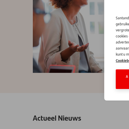
Santand
gebruik
vergrot
cookies
adverten
aanvaard
kunt u m
Cookieb
A
Actueel Nieuws