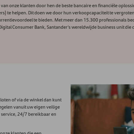
n van onze klanten door hen de beste bancaire en financiële oploss
s) te helpen. Dit doen we door hun verkoopcapaciteit te vergroten
rentievoordeel te bieden. Met meer dan 15.300 professionals bed
igital Consumer Bank, Santander's wereldwijde business unit die 
sloten of via de winkel dan kunt
gelen vanuit uw eigen veilige
e service, 24/7 bereikbaar en
r onze klanten die een