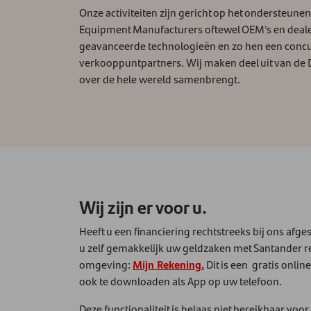
Onze activiteiten zijn gericht op het ondersteune
Equipment Manufacturers oftewel OEM's en dealer
geavanceerde technologieën en zo hen een concur
verkooppuntpartners. Wij maken deel uit van de D
over de hele wereld samenbrengt.
Wij zijn er voor u.
Heeft u een financiering rechtstreeks bij ons afge
u zelf gemakkelijk uw geldzaken met Santander re
omgeving:
Mijn Rekening.
Dit is een gratis onlin
ook te downloaden als App op uw telefoon.
Deze functionaliteit is helaas niet bereikbaar voo