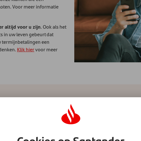
loten. Voor meer informatie
r altijd voor u zijn
. Ook als het
ts in uw leven gebeurt dat
w termijnbetalingen een
edenken.
Klik hier
voor meer
Onze klanten beoor
Elk jaar voert de Santander Gr
Cookies op Santander