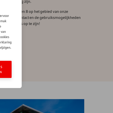
 wij aanwezig zijn.
deeld met een 8 op het gebied van onze
iervoor
n ons klantcontact en de gebruiksmogelijkheden
gemak
 om erg trots op te zijn!
e
 van
cookies
erklaring
ijzigen.
ES
N