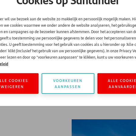
in de verschillende landen waar
Onze klanten hebben ons beoor
er wil uw bezoek aan de website zo makkelijk en persoonlijk mogelijk maken. H
dienstverlening. Hierin worde
en we cookies waarmee we onder andere de website analyseren, het gebruiks
het best gewaardeerd. Een cijfer
en en campagnes op de bezoeker kunnen afstemmen. Door het accepteren van d
 geeft u toestemming uw persoonlijke gegevens te delen voor het personaliseren
ties. U geeft toestemming voor het gebruik van cookies als u hieronder op 'Alle 
en' klikt (inclusief het gebruik van uw persoonlijke gegevens). In onze Privacy V
eer lezen en door op "voorkeuren aanpassen" te klikken, kunt u uw voorkeuren w
eleid
LLE COOKIES
VOORKEUREN
ALLE COOKI
WEIGEREN
AANPASSEN
AANVAARDE