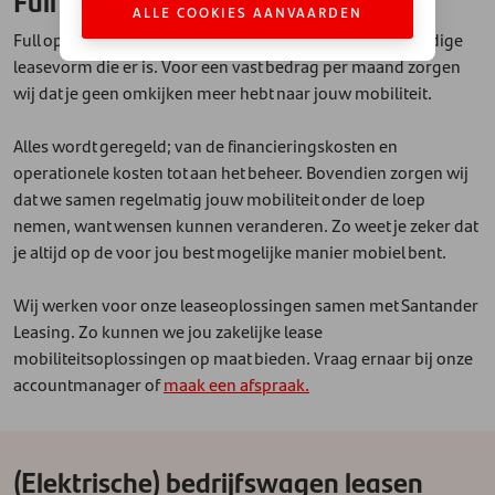
Full Operational Lease
ALLE COOKIES AANVAARDEN
Full operational lease is de meest voorkomende en volledige
leasevorm die er is. Voor een vast bedrag per maand zorgen
wij dat je geen omkijken meer hebt naar jouw mobiliteit.
Alles wordt geregeld; van de financieringskosten en
operationele kosten tot aan het beheer. Bovendien zorgen wij
dat we samen regelmatig jouw mobiliteit onder de loep
nemen, want wensen kunnen veranderen. Zo weet je zeker dat
je altijd op de voor jou best mogelijke manier mobiel bent.
Wij werken voor onze leaseoplossingen samen met Santander
Leasing. Zo kunnen we jou zakelijke lease
mobiliteitsoplossingen op maat bieden. Vraag ernaar bij onze
accountmanager of
maak een afspraak.
(Elektrische) bedrijfswagen leasen