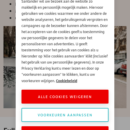
Santander wil uw bezoek aan de website zo
Fiscaal voordeel zoals de BTW teruggave
makkelijk en persoonlijk mogelijk maken. Hiervoor
Met en zonder slottermijn mogelijk
gebruiken we cookies waarmee we onder andere de
Geen kilometerbeperking
website analyseren, het gebruiksgemak vergroten en
campagnes op de bezoeker kunnen afstemmen. Door
het accepteren van de cookies geeft u toestemming
uw persoonlijke gegevens te delen voor het
personaliseren van advertenties. U geeft
toestemming voor het gebruik van cookies als u
hieronder op 'Alle cookies aanvaarden' klikt (inclusief
het gebruik van uw persoonlijke gegevens). In onze
Privacy Verklaring kunt u meer lezen en door op
"voorkeuren aanpassen" te klikken, kunt u uw
Cookiebeleid
voorkeuren wijzigen.
ALLE COOKIES WEIGEREN
VOORKEUREN AANPASSEN