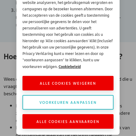
bellen om verder geholpen te worden.
website analyseren, het gebruiksgemak vergroten en
campagnes op de bezoeker kunnen afstemmen. Door
Een mix van verschillende frauduleuze technieken
het accepteren van de cookies geeft u toestemming
tegelijk zoals
smishing
(via sms) en phishing (via e-
uw persoonlijke gegevens te delen voor het
mail).
personaliseren van advertenties. U geeft
toestemming voor het gebruik van cookies als u
hieronder op 'Alle cookies aanvaarden' klikt (inclusief
het gebruik van uw persoonlijke gegevens). In onze
Hoe beschermt u zich tegen vishing?
Privacy Verklaring kunt u meer lezen en door op
"voorkeuren aanpassen" te klikken, kunt u uw
Cookiebeleid
voorkeuren wijzigen.
Wees op uw hoede als u een telefoontje krijgt van iemand die u
ALLE COOKIES WEIGEREN
vraagt om persoonlijke informatie te delen. Om uzelf te
beschermen kunt u de volgende stappen volgen:
VOORKEUREN AANPASSEN
Deel uw informatie nooit. Betrouwbare organisaties
zullen u nooit telefonisch om uw wachtwoord of andere
gevoelige informatie vragen.
ALLE COOKIES AANVAARDEN
Hang op en neem direct contact op met de helpdesk van
de organisatie waarvan de persoon beweert de