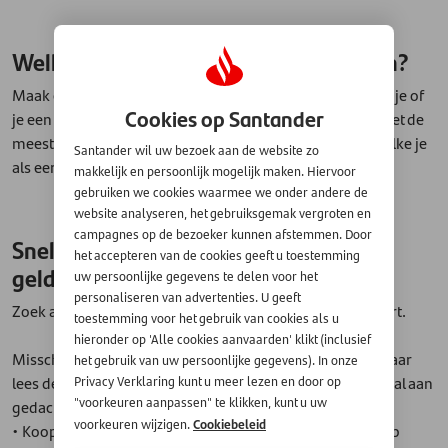
Welke rekeningen moet je nog betalen?
Maak een lijstje van alle openstaande rekeningen. Zo zie je of
Cookies op Santander
je een betaalachterstand hebt en zo ja, hoe groot die is. Zet de
meest dringende rekeningen bovenaan zodat je weet welke je
Santander wil uw bezoek aan de website zo
als eerste moet betalen om een boete te voorkomen.
makkelijk en persoonlijk mogelijk maken. Hiervoor
gebruiken we cookies waarmee we onder andere de
website analyseren, het gebruiksgemak vergroten en
campagnes op de bezoeker kunnen afstemmen. Door
Snelle oplossingen voor kleine
het accepteren van de cookies geeft u toestemming
geldproblemen
uw persoonlijke gegevens te delen voor het
personaliseren van advertenties. U geeft
Zoek actief naar oplossingen voor je (tijdelijke) geldtekort.
toestemming voor het gebruik van cookies als u
hieronder op 'Alle cookies aanvaarden' klikt (inclusief
Misschien denk je dat je niet nog meer kunt besparen, maar
het gebruik van uw persoonlijke gegevens). In onze
lees de onderstaande tips eens door om te zien of je hier al aan
Privacy Verklaring kunt u meer lezen en door op
"voorkeuren aanpassen" te klikken, kunt u uw
gedacht hebt:
Cookiebeleid
voorkeuren wijzigen.
• Koop alleen de echt noodzakelijke boodschappen, let op