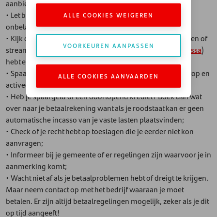
aanbiedingen en koop geen dure A-merken;
• Let bij aanbiedingen op het echt zo voordelig is en niet
ALLE COOKIES WEIGEREN
onbelangrijk, of je ze wel nodig hebt;
• Kijk of je onnodige abonnementen (denk aan tijdschriften of
VOORKEUREN AANPASSEN
streamingsdiensten) of verzekeringen (
zie de tips van Kassa
)
hebt en zeg deze op;
• Spaar je maandelijks een vast bedrag? Zet dat tijdelijk stop en
ALLE COOKIES AANVAARDEN
activeer het weer als het kan.
• Heb je spaargeld of een doorlopend krediet? Boek dan wat
over naar je betaalrekening want als je roodstaat kan er geen
automatische incasso van je vaste lasten plaatsvinden;
• Check of je recht hebt op toeslagen die je eerder niet kon
aanvragen;
• Informeer bij je gemeente of er regelingen zijn waarvoor je in
aanmerking komt;
• Wacht niet af als je betaalproblemen hebt of dreigt te krijgen.
Maar neem contact op met het bedrijf waaraan je moet
betalen. Er zijn altijd betaalregelingen mogelijk, zeker als je dit
op tijd aangeeft!