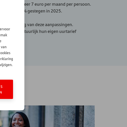
en met ongeveer 7 euro per maand per persoon.
deld met 4,3% gestegen in 2025.
teert evenredig van deze aanpassingen.
iervoor
en moeten natuurlijk hun eigen uurtarief
gemak
e
 van
cookies
erklaring
ijzigen.
ES
N