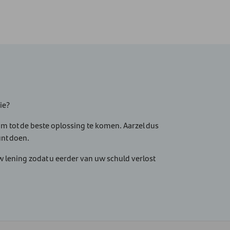
ie?
om tot de beste oplossing te komen. Aarzel dus
unt doen.
 lening zodat u eerder van uw schuld verlost