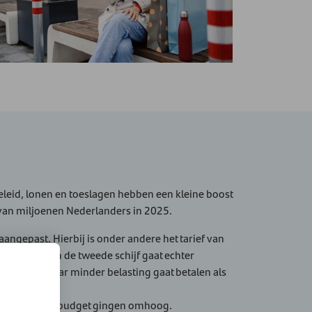
leid, lonen en toeslagen hebben een kleine boost
an miljoenen Nederlanders in 2025.
aangepast. Hierbij is onder andere het tarief van
 Het tarief van de tweede schijf gaat echter
u volgend jaar minder belasting gaat betalen als
kindgebonden budget gingen omhoog.