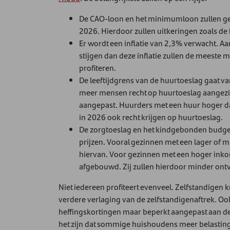
De CAO-loon en het minimumloon zullen ge
2026. Hierdoor zullen uitkeringen zoals de
Er wordt een inflatie van 2,3% verwacht. A
stijgen dan deze inflatie zullen de meeste 
profiteren.
De leeftijdgrens van de huurtoeslag gaat va
meer mensen recht op huurtoeslag aangezi
aangepast. Huurders met een huur hoger 
in 2026 ook recht krijgen op huurtoeslag.
De zorgtoeslag en het kindgebonden budget 
prijzen. Vooral gezinnen met een lager of
hiervan. Voor gezinnen met een hoger inko
afgebouwd. Zij zullen hierdoor minder ont
Niet iedereen profiteert evenveel. Zelfstandigen 
verdere verlaging van de zelfstandigenaftrek. O
heffingskortingen maar beperkt aangepast aan de 
het zijn dat sommige huishoudens meer belasting