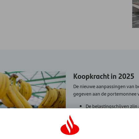
Koopkracht in 2025
De nieuwe aanpassingen van be
gegeven aan de portemonnee v
De belastingschijven zijn 
de eerste schijf verlaagd.
omhoog. Dit betekent dat 
u in de 1e
schijf valt.
De huurtoeslag en het 