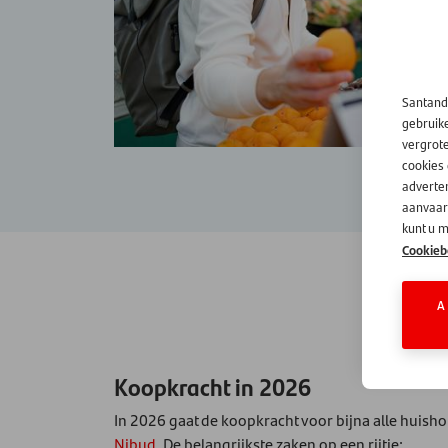
Santand
gebruik
vergrot
cookies
adverten
aanvaard
kunt u m
Cookieb
A
Koopkracht in 2026
In 2026 gaat de koopkracht voor bijna alle hui
Nibud
. De belangrijkste zaken op een rijtje: