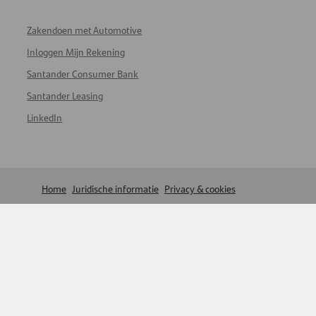
Zakendoen met Automotive
Inloggen Mijn Rekening
Santander Consumer Bank
Santander Leasing
LinkedIn
Home
Juridische informatie
Privacy & cookies