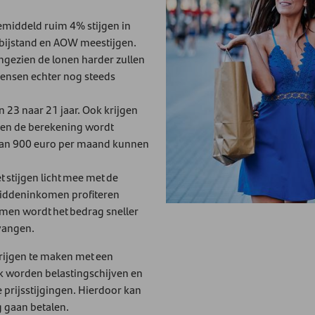
middeld ruim 4% stijgen in
 bijstand en AOW meestijgen.
angezien de lonen harder zullen
mensen echter nog steeds
n 23 naar 21 jaar. Ook krijgen
en de berekening wordt
dan 900 euro per maand kunnen
stijgen licht mee met de
 middeninkomen profiteren
men wordt het bedrag sneller
vangen.
krijgen te maken met een
ok worden belastingschijven en
prijsstijgingen. Hierdoor kan
 gaan betalen.