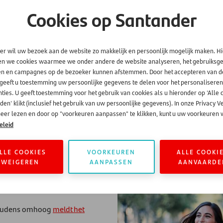
De zorgtoeslag is gesteg
Cookies op Santander
De CAO-lonen zijn gemid
Maar niet iedereen profi
er wil uw bezoek aan de website zo makkelijk en persoonlijk mogelijk maken. H
Bijvoorbeeld zelfstandig
en we cookies waarmee we onder andere de website analyseren, het gebruiks
vaststellen.
en en campagnes op de bezoeker kunnen afstemmen. Door het accepteren van d
 geeft u toestemming uw persoonlijke gegevens te delen voor het personaliseren
ties. U geeft toestemming voor het gebruik van cookies als u hieronder op 'Alle 
en' klikt (inclusief het gebruik van uw persoonlijke gegevens). In onze Privacy V
eer lezen en door op "voorkeuren aanpassen" te klikken, kunt u uw voorkeuren w
eleid
LLE COOKIES
VOORKEUREN
ALLE COOKI
WEIGEREN
AANPASSEN
AANVAARDE
shoudens omhoog
meldt het