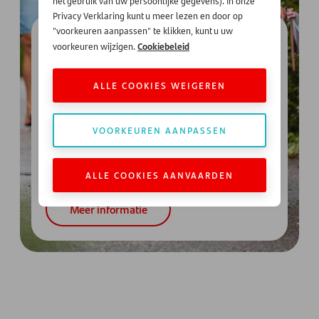
het gebruik van uw persoonlijke gegevens). In onze
Privacy Verklaring kunt u meer lezen en door op
"voorkeuren aanpassen" te klikken, kunt u uw
Persoonlijke lening van
Cookiebeleid
voorkeuren wijzigen.
Santander
Een lening op afbetaling met vaste rente en
ALLE COOKIES WEIGEREN
duidelijke maandelijkse aflossingen. Leen het
exacte bedrag dat u nodig hebt voor uw
VOORKEUREN AANPASSEN
plannen en los het af over een vooraf
vastgesteld looptijd. Persoonlijk, transparant
en voorspelbaar.
ALLE COOKIES AANVAARDEN
Meer informatie