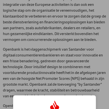
integratie van deze Europese activiteiten is dan ook een
logische stap om de organisatie te vereenvoudigen, het
klantaanbod te verbeteren en ervoor te zorgen dat de groep de
beste dienstverlening en financieringsoplossingen kan bieden
aan partners, zoals autofabrikanten, dealers en retailers, en
hun gezamenlijke eindklanten. Dit versterkt bovendien het
vermogen om concurrerende oplossingen aan te bieden.
Openbank is het vlaggenschipmerk van Santander voor
digitaal consumentierenbankieren en staat voor innovatie en
een frisse benadering, gedreven door geavanceerde
technologie. Door intuïtief design te combineren met
voortdurende productinnovatie heeft het in de afgelopen jaren
een van de hoogste Net Promoter Scores (NPS) behaald in zijn
grootste markt. Openbank zal de toevoeging “by Santander”
dragen, waarmee de kracht, stabiliteit en betrouwbaarheid
van een wereldwijde bankgroep worden onderstreept.
Openbank is momenteel actief in vier Europese landen