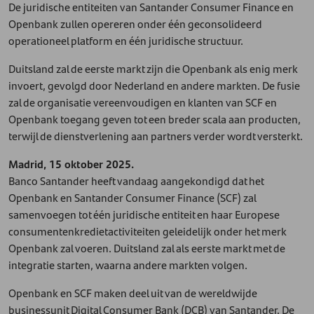
De juridische entiteiten van Santander Consumer Finance en
Openbank zullen opereren onder één geconsolideerd
operationeel platform en één juridische structuur.
Duitsland zal de eerste markt zijn die Openbank als enig merk
invoert, gevolgd door Nederland en andere markten. De fusie
zal de organisatie vereenvoudigen en klanten van SCF en
Openbank toegang geven tot een breder scala aan producten,
terwijl de dienstverlening aan partners verder wordt versterkt.
Madrid, 15 oktober 2025.
Banco Santander heeft vandaag aangekondigd dat het
Openbank en Santander Consumer Finance (SCF) zal
samenvoegen tot één juridische entiteit en haar Europese
consumentenkredietactiviteiten geleidelijk onder het merk
Openbank zal voeren. Duitsland zal als eerste markt met de
integratie starten, waarna andere markten volgen.
Openbank en SCF maken deel uit van de wereldwijde
businessunit Digital Consumer Bank (DCB) van Santander. De