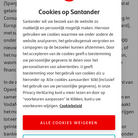
(Spanje, Duitsland, Portugal en Nederland) en is daarnaast al
Cookies op Santander
gelanceerd in de Verenigde Staten en Mexico. Santander
Consumer Finance (SCF) is marktleider in autofinanciering in
Santander wil uw bezoek aan de website zo
Europa op basis van kredietvolume (meer dan €140 miljard),
makkelijk en persoonlijk mogelijk maken. Hiervoor
met succesvolle activiteiten in 18 landen. Samen
gebruiken we cookies waarmee we onder andere de
ondersteunen Openbank en SCF dagelijks ongeveer 16.000
website analyseren, het gebruiksgemak vergroten en
nieuwe klanten in Europa bij hun financieringsbehoeften, of
campagnes op de bezoeker kunnen afstemmen. Door
het accepteren van de cookies geeft u toestemming
het nu gaat om de aankoop van een auto, mobiele telefoon,
uw persoonlijke gegevens te delen voor het
wasmachine, woning of andere vormen van persoonlijke
personaliseren van advertenties. U geeft
financiering.
toestemming voor het gebruik van cookies als u
hieronder op 'Alle cookies aanvaarden' klikt (inclusief
In de afgelopen jaren heeft het gezamenlijke management van
het gebruik van uw persoonlijke gegevens). In onze
Openbank en SCF nieuwe activiteiten ontwikkeld door
Privacy Verklaring kunt u meer lezen en door op
samenwerkingen met grote retailers zoals Apple, Amazon en
"voorkeuren aanpassen" te klikken, kunt u uw
Vodafone in verschillende Europese landen. Deze stap maakt
Cookiebeleid
voorkeuren wijzigen.
het mogelijk dat klanten van SCF en Openbank toegang krijgen
tot een breder productaanbod via een vereenvoudigd en
ALLE COOKIES WEIGEREN
geïntegreerd digitaal platform, met één toegangspunt voor
bankieren, lenen en betaaloplossingen. Openbank biedt onder