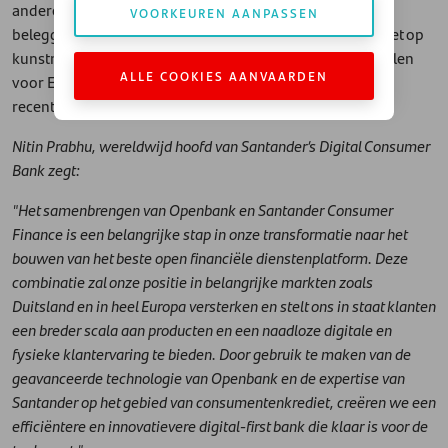
andere in diverse markten een geautomatiseerde
VOORKEUREN AANPASSEN
beleggingsdienst (Robo Advisor), een brokerplatform met op
kunstmatige intelligentie gebaseerde tools dat koersdoelen
ALLE COOKIES AANVAARDEN
voor Europese en Amerikaanse aandelen levert, en heeft
recent een cryptohandelsdienst gelanceerd.
Nitin Prabhu, wereldwijd hoofd van Santander’s Digital Consumer
Bank zegt:
"Het samenbrengen van Openbank en Santander Consumer
Finance is een belangrijke stap in onze transformatie naar het
bouwen van het beste open financiële dienstenplatform. Deze
combinatie zal onze positie in belangrijke markten zoals
Duitsland en in heel Europa versterken en stelt ons in staat klanten
een breder scala aan producten en een naadloze digitale en
fysieke klantervaring te bieden. Door gebruik te maken van de
geavanceerde technologie van Openbank en de expertise van
Santander op het gebied van consumentenkrediet, creëren we een
efficiëntere en innovatievere digital-first bank die klaar is voor de