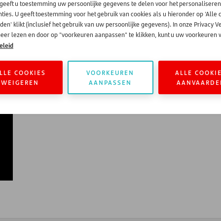
 geeft u toestemming uw persoonlijke gegevens te delen voor het personaliseren
 High-Performance Leadership, mede ontwikkeld met Button en Wi
ties. U geeft toestemming voor het gebruik van cookies als u hieronder op 'Alle 
en' klikt (inclusief het gebruik van uw persoonlijke gegevens). In onze Privacy V
 wereldwijd inspireren om hun kennis uit te breiden en nieuwe vaa
eer lezen en door op "voorkeuren aanpassen" te klikken, kunt u uw voorkeuren w
eleid
n
LLE COOKIES
VOORKEUREN
ALLE COOKI
WEIGEREN
AANPASSEN
AANVAARDE