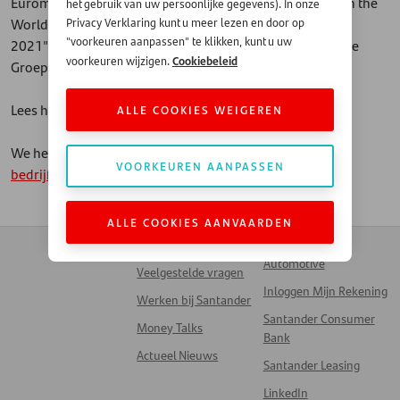
Euromoney heeft Santander uitgeroepen tot 'Best Bank in the
het gebruik van uw persoonlijke gegevens). In onze
World in Financial
' in haar "Global Awards for Excellence
Privacy Verklaring kunt u meer lezen en door op
"voorkeuren aanpassen" te klikken, kunt u uw
2021" als nieuwe erkenning voor de inspanningen van de
Cookiebeleid
voorkeuren wijzigen.
Groep om financiële diensten toegankelijker te maken.
Lees het
volledige artikel hier.
ALLE COOKIES WEIGEREN
We hebben het bericht ook gedeeld op onze
LinkedIn-
VOORKEUREN AANPASSEN
bedrijfspagina.
ALLE COOKIES AANVAARDEN
Contact
Zakendoen met
Automotive
Veelgestelde vragen
Inloggen Mijn Rekening
Werken bij Santander
Santander Consumer
Money Talks
Bank
Actueel Nieuws
Santander Leasing
LinkedIn