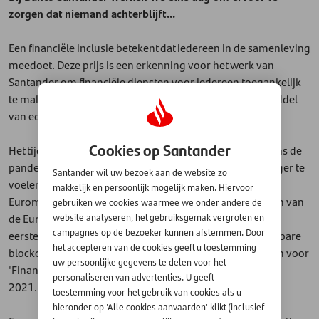
zorgen dat niemand achterblijft...
Een financiële inclusie betekent dat iedereen in de samenleving
meedoet. Deze prijs is een erkenning voor het werk van
Santander om financiële diensten voor iedereen toegankelijk
te maken en om financiële kennis te verbeteren door middel
van educatieve programma's.
Cookies op Santander
Het tijdschrift benadrukte ook het werk dat de bank tijdens de
pandemie heeft verricht, om mensen te helpen zich veiliger te
Santander wil uw bezoek aan de website zo
voelen, bij het gebruik van digitale kanalen. Ook heeft
makkelijk en persoonlijk mogelijk maken. Hiervoor
Euromoney de rol van Santander erkend bij het adviseren van
gebruiken we cookies waarmee we onder andere de
de Europese Investeringsbank (EIB), bij de uitgifte van de
website analyseren, het gebruiksgemak vergroten en
campagnes op de bezoeker kunnen afstemmen. Door
eerste digitale obligatie in de geschiedenis, via een openbare
het accepteren van de cookies geeft u toestemming
blockchain en waarvoor de bank de prijs heeft ontvangen voor
uw persoonlijke gegevens te delen voor het
'Financiële innovatie van het jaar'. Madrid, 10 september
personaliseren van advertenties. U geeft
2021.
toestemming voor het gebruik van cookies als u
hieronder op 'Alle cookies aanvaarden' klikt (inclusief