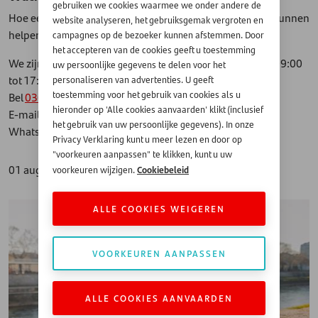
gebruiken we cookies waarmee we onder andere de
Hoe eerder u contact met ons opneemt, hoe beter wij u kunnen
website analyseren, het gebruiksgemak vergroten en
helpen.
campagnes op de bezoeker kunnen afstemmen. Door
het accepteren van de cookies geeft u toestemming
We zijn bereikbaar van maandag tot en met vrijdag van 09:00
uw persoonlijke gegevens te delen voor het
tot 17:00 uur.
personaliseren van advertenties. U geeft
toestemming voor het gebruik van cookies als u
Bel
030-6388400
hieronder op 'Alle cookies aanvaarden' klikt (inclusief
E-mail
klantbetalingen@santander.nl
het gebruik van uw persoonlijke gegevens). In onze
WhatsApp
0683601965
Privacy Verklaring kunt u meer lezen en door op
"voorkeuren aanpassen" te klikken, kunt u uw
01 augustus 2024
Cookiebeleid
voorkeuren wijzigen.
ALLE COOKIES WEIGEREN
VOORKEUREN AANPASSEN
ALLE COOKIES AANVAARDEN