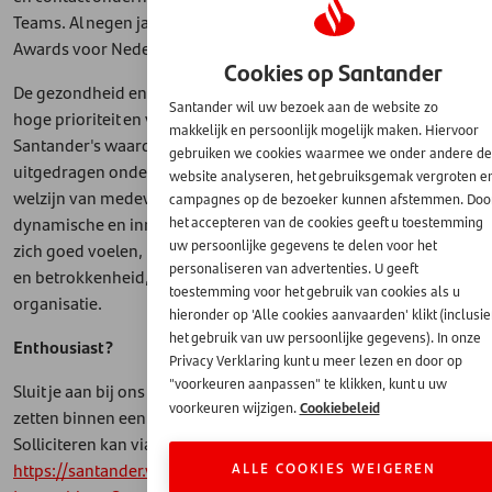
Teams. Al negen jaar op rij ontvangen wij de Top Employer
Awards voor Nederland, België en Europa.
Cookies op Santander
De gezondheid en het welzijn van onze medewerkers hebben
Santander wil uw bezoek aan de website zo
hoge prioriteit en vormen een belangrijke pijler van
makkelijk en persoonlijk mogelijk maken. Hiervoor
Santander's waardepropositie. Dit wordt wereldwijd intern
gebruiken we cookies waarmee we onder andere de
uitgedragen onder de naam Behealthy. Wij geloven dat het
website analyseren, het gebruiksgemak vergroten e
welzijn van medewerkers essentieel is voor een positieve,
campagnes op de bezoeker kunnen afstemmen. Doo
dynamische en innovatieve werkomgeving. Wanneer mensen
het accepteren van de cookies geeft u toestemming
uw persoonlijke gegevens te delen voor het
zich goed voelen, beschikken zij over meer energie, creativiteit
personaliseren van advertenties. U geeft
en betrokkenheid, wat bijdraagt aan het succes van de gehele
toestemming voor het gebruik van cookies als u
organisatie.
hieronder op 'Alle cookies aanvaarden' klikt (inclusie
het gebruik van uw persoonlijke gegevens). In onze
Enthousiast?
Privacy Verklaring kunt u meer lezen en door op
"voorkeuren aanpassen" te klikken, kunt u uw
Sluit je aan bij ons team! Dit is jouw kans om jouw talent in te
Cookiebeleid
voorkeuren wijzigen.
zetten binnen een dynamische, internationale organisatie.
Solliciteren kan via deze link:
ALLE COOKIES WEIGEREN
https://santander.wd3.myworkdayjobs.com/SantanderCareers/