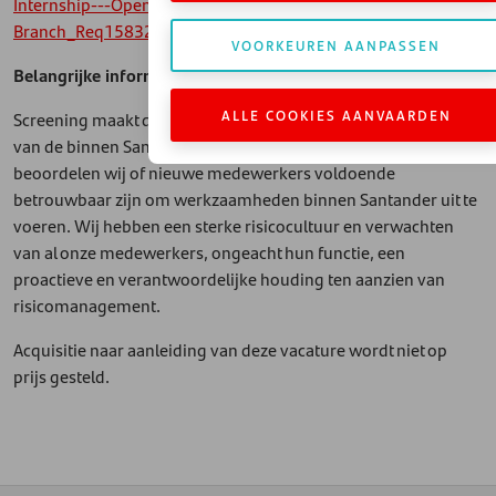
Internship---Open-Bank--SA--Netherlands-
Branch_Req1583212-1
VOORKEUREN AANPASSEN
Belangrijke informatie
ALLE COOKIES AANVAARDEN
Screening maakt deel uit van de sollicitatieprocedure. Op basis
van de binnen Santander geldende screeningprocedures
beoordelen wij of nieuwe medewerkers voldoende
betrouwbaar zijn om werkzaamheden binnen Santander uit te
voeren. Wij hebben een sterke risicocultuur en verwachten
van al onze medewerkers, ongeacht hun functie, een
proactieve en verantwoordelijke houding ten aanzien van
risicomanagement.
Acquisitie naar aanleiding van deze vacature wordt niet op
prijs gesteld.