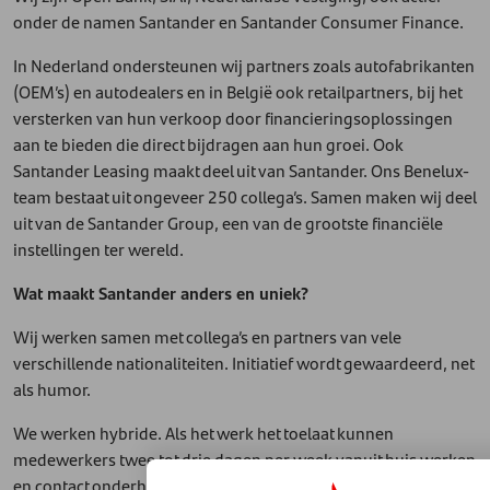
onder de namen Santander en Santander Consumer Finance.
In Nederland ondersteunen wij partners zoals autofabrikanten
(OEM’s) en autodealers en in België ook retailpartners, bij het
versterken van hun verkoop door financieringsoplossingen
aan te bieden die direct bijdragen aan hun groei. Ook
Santander Leasing maakt deel uit van Santander. Ons Benelux-
team bestaat uit ongeveer 250 collega’s. Samen maken wij deel
uit van de Santander Group, een van de grootste financiële
instellingen ter wereld.
Wat maakt Santander anders en uniek?
Wij werken samen met collega’s en partners van vele
verschillende nationaliteiten. Initiatief wordt gewaardeerd, net
als humor.
We werken hybride. Als het werk het toelaat kunnen
medewerkers twee tot drie dagen per week vanuit huis werken
en contact onderhouden met collega’s en klanten via Microsoft