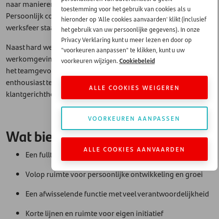
naar manieren om onze dienstverlening verder te verbeteren.
toestemming voor het gebruik van cookies als u
Persoonlijk contact, betrokkenheid en een informele
hieronder op 'Alle cookies aanvaarden' klikt (inclusief
werksfeer staan centraal binnen onze organisatie.
het gebruik van uw persoonlijke gegevens). In onze
Privacy Verklaring kunt u meer lezen en door op
Naast hard werken investeren we ook in een prettige
"voorkeuren aanpassen" te klikken, kunt u uw
werkomgeving en organiseren we regelmatig activiteiten om
Cookiebeleid
voorkeuren wijzigen.
het teamgevoel te versterken. Je komt terecht in een
enthousiast team waar samenwerking, plezier en
ALLE COOKIES WEIGEREN
klantgerichtheid hand in hand gaan.
VOORKEUREN AANPASSEN
Wat bieden wij jou?
ALLE COOKIES AANVAARDEN
Een fulltime functie binnen een dynamische organisatie
Volop ruimte voor persoonlijke ontwikkeling en groei
Een afwisselende functie met veel verantwoordelijkheid
Korte lijnen en ruimte voor eigen initiatief