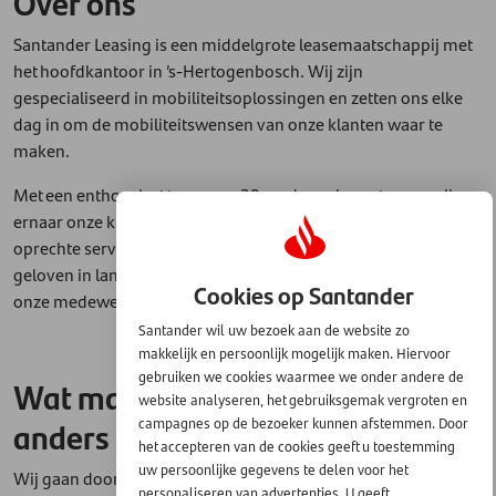
Over ons
Santander Leasing is een middelgrote leasemaatschappij met
het hoofdkantoor in ’s-Hertogenbosch. Wij zijn
gespecialiseerd in mobiliteitsoplossingen en zetten ons elke
dag in om de mobiliteitswensen van onze klanten waar te
maken.
Met een enthousiast team van 39 medewerkers streven wij
ernaar onze klanten te verrassen met persoonlijke aandacht,
oprechte service en een gastvrije Brabantse aanpak. Wij
geloven in langdurige relaties, zowel met onze klanten als met
Cookies op Santander
onze medewerkers.
Santander wil uw bezoek aan de website zo
makkelijk en persoonlijk mogelijk maken. Hiervoor
gebruiken we cookies waarmee we onder andere de
Wat maakt Santander Leasing
website analyseren, het gebruiksgemak vergroten en
anders en uniek?
campagnes op de bezoeker kunnen afstemmen. Door
het accepteren van de cookies geeft u toestemming
uw persoonlijke gegevens te delen voor het
Wij gaan door het vuur voor onze klanten en zoeken continu
personaliseren van advertenties. U geeft