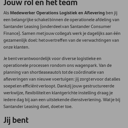
Jouw rol en het team
Als
Medewerker Operations Logistiek en Aflevering
ben jij
een belangrijke schakel binnen de operationele afdeling van
Santander Leasing (onderdeel van Santander Consumer
Finance). Samen met jouw collega’s werk je dagelijks aan één
gezamenlijk doel: het overtreffen van de verwachtingen van
onze klanten.
Je bent verantwoordelijk voor diverse logistieke en
operationele processen rondom ons wagenpark. Van de
planning van shortleaseauto’s tot de coördinatie van
afleveringen van nieuwe voertuigen: jij zorgt ervoor dat alles
soepel en efficiënt verloopt. Dankzij jouw gestructureerde
werkwijze, flexibiliteit en klantgerichte instelling draag je
iedere dag bij aan een uitstekende dienstverlening. Wat je bij
Santander Leasing doet, doet er toe.
Jij bent