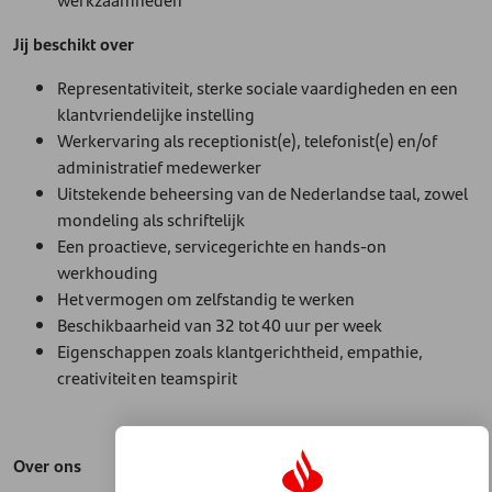
Jij beschikt over
Representativiteit, sterke sociale vaardigheden en een
klantvriendelijke instelling
Werkervaring als receptionist(e), telefonist(e) en/of
administratief medewerker
Uitstekende beheersing van de Nederlandse taal, zowel
mondeling als schriftelijk
Een proactieve, servicegerichte en hands-on
werkhouding
Het vermogen om zelfstandig te werken
Beschikbaarheid van 32 tot 40 uur per week
Eigenschappen zoals klantgerichtheid, empathie,
creativiteit en teamspirit
Over ons