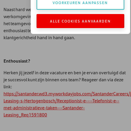
VOORKEUREN AANPASSEN
Naast hard werken investeren we ook in een prettige
werkomgeving en organiseren we regelmatig activiteiten om
ALLE COOKIES AANVAARDEN
het teamgevoel te versterken. Je komt terecht in een
enthousiast team waar samenwerking, plezier en
klantgerichtheid hand in hand gaan.
Enthousiast?
Herken jij jezelf in deze vacature en ben je ervan overtuigd dat
je succesvol kunt zijn binnen ons team? Reageer dan via deze
link:
https://santander.wd3.myworkdayjobs.com/SantanderCareers/
Leasing-s-Hertogenbosch/Receptionist-e----Telefonist-e--
met-administratieve-taken---Santander-
Leasing_Req1591800