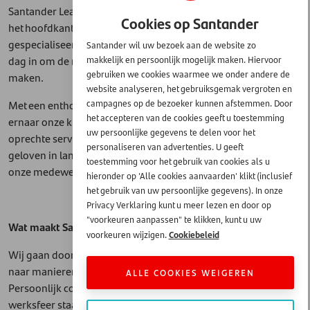
Santander Leasing is een middelgrote leasemaatschappij met
Cookies op Santander
het hoofdkantoor in ’s-Hertogenbosch. Wij zijn
gespecialiseerd in mobiliteitsoplossingen en zetten ons elke
Santander wil uw bezoek aan de website zo
dag in om de mobiliteitswensen van onze klanten waar te
makkelijk en persoonlijk mogelijk maken. Hiervoor
gebruiken we cookies waarmee we onder andere de
maken.
website analyseren, het gebruiksgemak vergroten en
Met een enthousiast team van 39 medewerkers streven wij
campagnes op de bezoeker kunnen afstemmen. Door
het accepteren van de cookies geeft u toestemming
ernaar onze klanten te verrassen met persoonlijke aandacht,
uw persoonlijke gegevens te delen voor het
oprechte service en een gastvrije Brabantse aanpak. Wij
personaliseren van advertenties. U geeft
geloven in langdurige relaties, zowel met onze klanten als met
toestemming voor het gebruik van cookies als u
onze medewerkers.
hieronder op 'Alle cookies aanvaarden' klikt (inclusief
het gebruik van uw persoonlijke gegevens). In onze
Privacy Verklaring kunt u meer lezen en door op
"voorkeuren aanpassen" te klikken, kunt u uw
Wat maakt Santander Leasing anders en uniek?
Cookiebeleid
voorkeuren wijzigen.
Wij gaan door het vuur voor onze klanten en zoeken continu
naar manieren om onze dienstverlening verder te verbeteren.
ALLE COOKIES WEIGEREN
Persoonlijk contact, betrokkenheid en een informele
werksfeer staan centraal binnen onze organisatie.