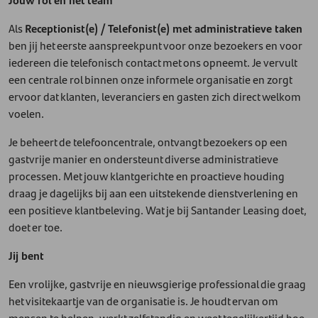
Als
Receptionist(e) / Telefonist(e) met administratieve taken
ben jij het eerste aanspreekpunt voor onze bezoekers en voor
iedereen die telefonisch contact met ons opneemt. Je vervult
een centrale rol binnen onze informele organisatie en zorgt
ervoor dat klanten, leveranciers en gasten zich direct welkom
voelen.
Je beheert de telefooncentrale, ontvangt bezoekers op een
gastvrije manier en ondersteunt diverse administratieve
processen. Met jouw klantgerichte en proactieve houding
draag je dagelijks bij aan een uitstekende dienstverlening en
een positieve klantbeleving. Wat je bij Santander Leasing doet,
doet er toe.
Jij bent
Een vrolijke, gastvrije en nieuwsgierige professional die graag
het visitekaartje van de organisatie is. Je houdt ervan om
mensen te helpen, werkt zelfstandig en weet tegelijkertijd hoe