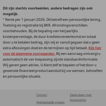
Dit zijn slechts voorbeelden, andere bedragen zijn ook
mogelijk.
* Rente per 1 januari 2026. Dit betreft een persoonlijke lening.
Toetsing en registratie bij BKR. Afrondingsverschillen
voorbehouden. Bij de bepaling van het jaarlijks
kostenpercentage, de duur kredietovereenkomst en totaal
door u te betalen bedrag, zijn wij er vanuit gegaan dat u geen
extra aflossingen doet en de termijnen op tijd betaalt.
Klik hier
voor de algemene voorwaarden.
Bij een aanvraag ontvangt u
automatisch de van toepassing zijnde standaardinformatie.
Wij geven geen advies. U dient zelf te bepalen of het door u
gewenste financieel product aansluit bij uw wensen, behoeften
en persoonlijke situatie.
Contact
Zakendoen met
Automotive
Veelgestelde vragen