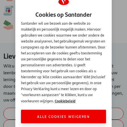
2.
Goedkeuren
Cookies op Santander
Santander wil uw bezoek aan de website zo
3.
Geld ontvangen
makkelijk en persoonlijk mogelijk maken. Hiervoor
gebruiken we cookies waarmee we onder andere de
website analyseren, het gebruiksgemak vergroten en
campagnes op de bezoeker kunnen afstemmen. Door
Liever een ander bedrag lenen?
het accepteren van de cookies geeft u toestemming
uw persoonlijke gegevens te delen voor het
Wilt u meer of minder lenen dan € 12.000, klik dan op het
personaliseren van advertenties. U geeft
toestemming voor het gebruik van cookies als u
leenbedrag van uw keuze hieronder en bereken meteen uw
hieronder op 'Alle cookies aanvaarden' klikt (inclusief
lening. Want welke plannen u ook heeft, maak ze concreet
het gebruik van uw persoonlijke gegevens). In onze
door te berekenen of u dit bedrag kunt lenen en wat u dan per
Privacy Verklaring kunt u meer lezen en door op
maand gaat betalen. Vraag vrijblijvend, zonder verplichtingen,
"voorkeuren aanpassen" te klikken, kunt u uw
uw offerte aan of bel ons op 030-6388042.
Cookiebeleid
voorkeuren wijzigen.
€ 1.000
ALLE COOKIES WEIGEREN
€ 2.500