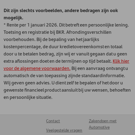
Dit zijn slechts voorbeelden, andere bedragen zijn ook
mogelijk.
* Rente per 1 januari 2026. Dit betreft een persoonlijke lening.
Toetsing en registratie bij BKR. Afrondingsverschillen
voorbehouden. Bij de bepaling van het jaarlijks
kostenpercentage, de duur kredietovereenkomst en totaal
door u te betalen bedrag, zijn wij er vanuit gegaan dat u geen
extra aflossingen doet en de termijnen op tijd betaalt.
Klik hier
voor de algemene voorwaarden.
Bij een aanvraag ontvangt u
automatisch de van toepassing zijnde standaardinformatie.
Wij geven geen advies. U dient zelf te bepalen of het door u
gewenste financieel product aansluit bij uw wensen, behoeften
en persoonlijke situatie.
Contact
Zakendoen met
Automotive
Veelgestelde vragen