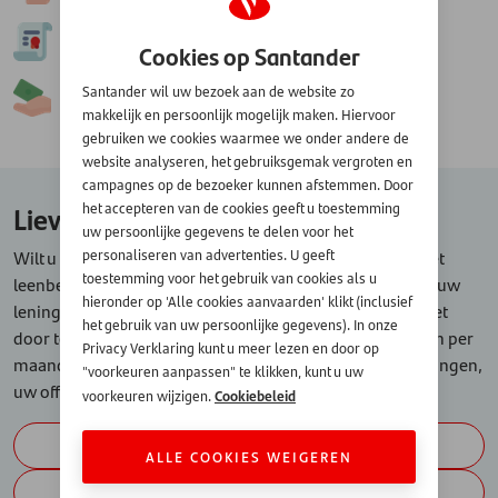
2.
Goedkeuren
Cookies op Santander
Santander wil uw bezoek aan de website zo
3.
Geld ontvangen
makkelijk en persoonlijk mogelijk maken. Hiervoor
gebruiken we cookies waarmee we onder andere de
website analyseren, het gebruiksgemak vergroten en
campagnes op de bezoeker kunnen afstemmen. Door
Liever een ander bedrag lenen?
het accepteren van de cookies geeft u toestemming
uw persoonlijke gegevens te delen voor het
Wilt u meer of minder lenen dan € 45.000, klik dan op het
personaliseren van advertenties. U geeft
toestemming voor het gebruik van cookies als u
leenbedrag van uw keuze hieronder en bereken meteen uw
hieronder op 'Alle cookies aanvaarden' klikt (inclusief
lening. Want welke plannen u ook heeft, maak ze concreet
het gebruik van uw persoonlijke gegevens). In onze
door te berekenen of u dit bedrag kunt lenen en wat u dan per
Privacy Verklaring kunt u meer lezen en door op
maand gaat betalen. Vraag vrijblijvend, zonder verplichtingen,
"voorkeuren aanpassen" te klikken, kunt u uw
uw offerte aan of bel ons op 030-6388042.
Cookiebeleid
voorkeuren wijzigen.
€ 1.000
ALLE COOKIES WEIGEREN
€ 2.500