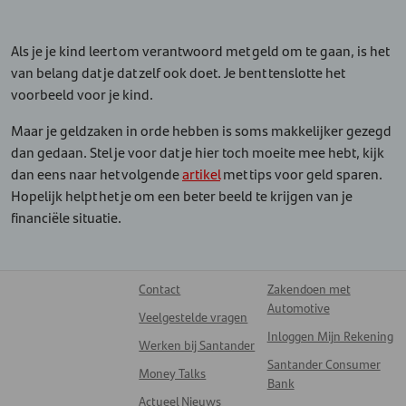
Als je je kind leert om verantwoord met geld om te gaan, is het
van belang dat je dat zelf ook doet. Je bent tenslotte het
voorbeeld voor je kind.
Maar je geldzaken in orde hebben is soms makkelijker gezegd
dan gedaan. Stel je voor dat je hier toch moeite mee hebt, kijk
dan eens naar het volgende
artikel
met tips voor geld sparen.
Hopelijk helpt het je om een beter beeld te krijgen van je
financiële situatie.
Contact
Zakendoen met
Automotive
Veelgestelde vragen
Inloggen Mijn Rekening
Werken bij Santander
Santander Consumer
Money Talks
Bank
Actueel Nieuws