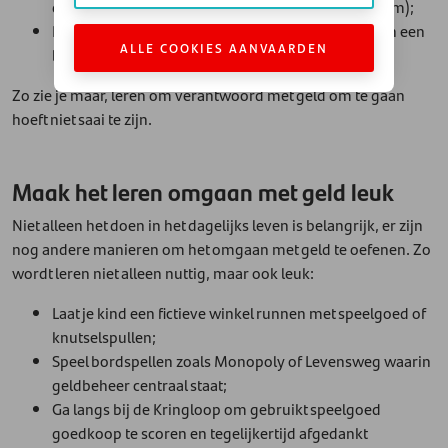
duur beleg, kun je besparen op brood (en andersom);
Laat je kind een boodschappenlijstje maken binnen een
ALLE COOKIES AANVAARDEN
budget.
Zo zie je maar, leren om verantwoord met geld om te gaan
hoeft niet saai te zijn.
Maak het leren omgaan met geld leuk
Niet alleen het doen in het dagelijks leven is belangrijk, er zijn
nog andere manieren om het omgaan met geld te oefenen. Zo
wordt leren niet alleen nuttig, maar ook leuk:
Laat je kind een fictieve winkel runnen met speelgoed of
knutselspullen;
Speel bordspellen zoals Monopoly of Levensweg waarin
geldbeheer centraal staat;
Ga langs bij de Kringloop om gebruikt speelgoed
goedkoop te scoren en tegelijkertijd afgedankt