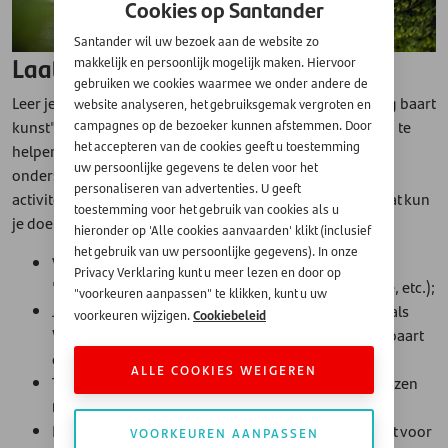
Cookies op Santander
Santander wil uw bezoek aan de website zo
Laat kinderen oefenen met geld
makkelijk en persoonlijk mogelijk maken. Hiervoor
gebruiken we cookies waarmee we onder andere de
Leer je kind om verantwoord geld uit te geven. "Oefening baart
website analyseren, het gebruiksgemak vergroten en
kunst" luidt het gezegde. Er zijn veel manieren om je kind te
campagnes op de bezoeker kunnen afstemmen. Door
het accepteren van de cookies geeft u toestemming
helpen om verantwoord geld uit te geven. Het
Nibud
uw persoonlijke gegevens te delen voor het
onderscheidt leerdoelen per leeftijdsgroep, zodat je de
personaliseren van advertenties. U geeft
activiteiten kunt afstemmen op wat je kind al begrijpt. Wat kun
toestemming voor het gebruik van cookies als u
je doen?
hieronder op 'Alle cookies aanvaarden' klikt (inclusief
het gebruik van uw persoonlijke gegevens). In onze
Verdeel het zakgeld over drie potjes die staan voor
Privacy Verklaring kunt u meer lezen en door op
'sparen', 'uitgeven' en delen (goede doel, cadeautje, etc.);
"voorkeuren aanpassen" te klikken, kunt u uw
Je kunt deze 'spaar' en 'uitgeef' potjes ook labelen als
Cookiebeleid
voorkeuren wijzigen.
Waarvoor-potjes zodat je kind ziet waar het voor spaart
of het geld aan uitgeeft;
ALLE COOKIES WEIGEREN
Toon bij het boodschappen doen het verschil in prijzen
tussen producten uit dezelfde categorie;
Laat zien hoe keuzes elkaar beïnvloeden: als je kiest voor
VOORKEUREN AANPASSEN