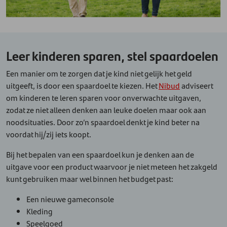
Leer kinderen sparen, stel spaardoelen
Een manier om te zorgen dat je kind niet gelijk het geld
uitgeeft, is door een spaardoel te kiezen. Het
Nibud
adviseert
om kinderen te leren sparen voor onverwachte uitgaven,
zodat ze niet alleen denken aan leuke doelen maar ook aan
noodsituaties. Door zo’n spaardoel denkt je kind beter na
voordat hij/zij iets koopt.
Bij het bepalen van een spaardoel kun je denken aan de
uitgave voor een product waarvoor je niet meteen het zakgeld
kunt gebruiken maar wel binnen het budget past:
Een nieuwe gameconsole
Kleding
Speelgoed