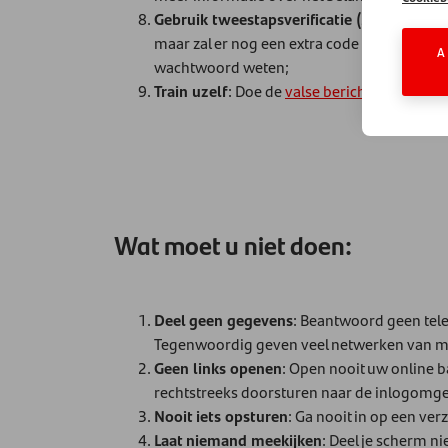
Gebruik tweestapsverificatie (2FA)
: Active
maar zal er nog een extra code of bevestigi
A
wachtwoord weten;
Train uzelf
: Doe de
valse berichtenquiz
van 
Wat moet u niet doen:
Deel geen gegevens
: Beantwoord geen tele
Tegenwoordig geven veel netwerken van mob
Geen links openen
: Open nooit uw online b
rechtstreeks doorsturen naar de inlogomg
Nooit iets opsturen
: Ga nooit in op een ve
Laat niemand meekijken
: Deel je scherm n