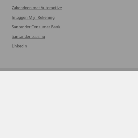
Zakendoen met Automotive
Inloggen Mijn Rekening
Santander Consumer Bank
Santander Leasing
LinkedIn
Home
Juridische informatie
Privacy & cookies