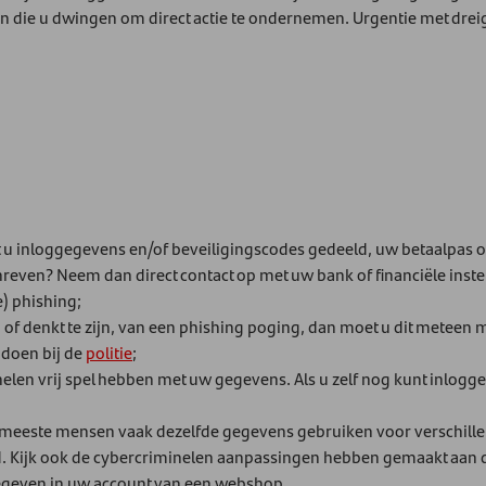
ten die u dwingen om direct actie te ondernemen. Urgentie met drei
t u inloggegevens en/of beveiligingscodes gedeeld, uw betaalpas 
ven? Neem dan direct contact op met uw bank of financiële instel
) phishing;
t, of denkt te zijn, van een phishing poging, dan moet u dit meteen 
 doen bij de
politie
;
elen vrij spel hebben met uw gegevens. Als u zelf nog kunt inlogge
 meeste mensen vaak dezelfde gegevens gebruiken voor verschillen
d. Kijk ook de cybercriminelen aanpassingen hebben gemaakt aan d
egeven in uw account van een webshop.