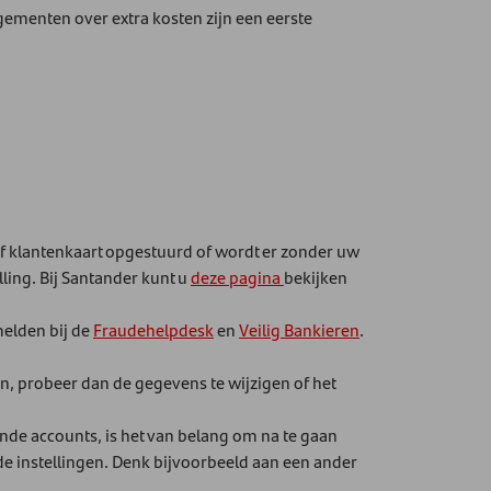
gementen over extra kosten zijn een eerste
of klantenkaart opgestuurd of wordt er zonder uw
ling. Bij Santander kunt u
deze pagina
bekijken
melden bij de
Fraudehelpdesk
en
Veilig Bankieren
.
n, probeer dan de gegevens te wijzigen of het
de accounts, is het van belang om na te gaan
e instellingen. Denk bijvoorbeeld aan een ander