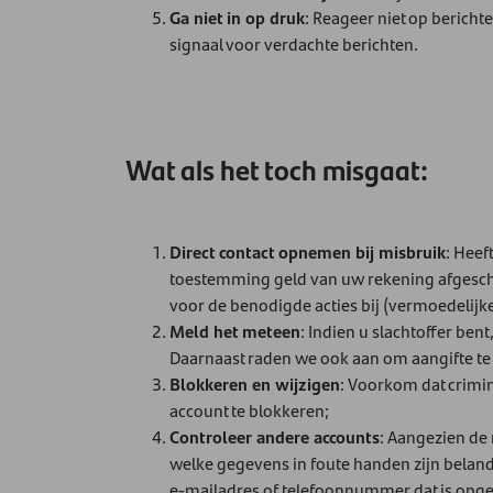
Ga niet in op druk
: Reageer niet op berich
signaal voor verdachte berichten.
Wat als het toch misgaat:
Direct contact opnemen bij misbruik
: Heef
toestemming geld van uw rekening afgeschre
voor de benodigde acties bij (vermoedelijke
Meld het meteen
: Indien u slachtoffer ben
Daarnaast raden we ook aan om aangifte te
Blokkeren en wijzigen
: Voorkom dat crimin
account te blokkeren;
Controleer andere accounts
: Aangezien de
welke gegevens in foute handen zijn belan
e-mailadres of telefoonnummer dat is opg