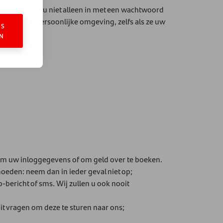
ail. Zo logt u niet alleen in met een wachtwoord
egang tot u persoonlijke omgeving, zelfs als ze uw
ES
N
 om uw inloggegevens of om geld over te boeken.
eden: neem dan in ieder geval niet op;
bericht of sms. Wij zullen u ook nooit
oit vragen om deze te sturen naar ons;