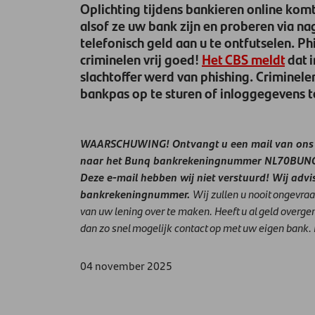
Oplichting tijdens bankieren online komt
alsof ze uw bank zijn en proberen via na
telefonisch geld aan u te ontfutselen. 
criminelen vrij goed!
Het CBS meldt
dat i
slachtoffer werd van phishing. Criminele
bankpas op te sturen of inloggegevens t
WAARSCHUWING! Ontvangt u een mail van ons m
naar het Bunq bankrekeningnummer NL70BU
Deze e-mail hebben wij niet verstuurd!
Wij advi
bankrekeningnummer.
Wij zullen u nooit ongevra
van uw lening over te maken.
Heeft u al geld over
dan zo snel mogelijk contact op met uw eigen bank. 
04 november 2025