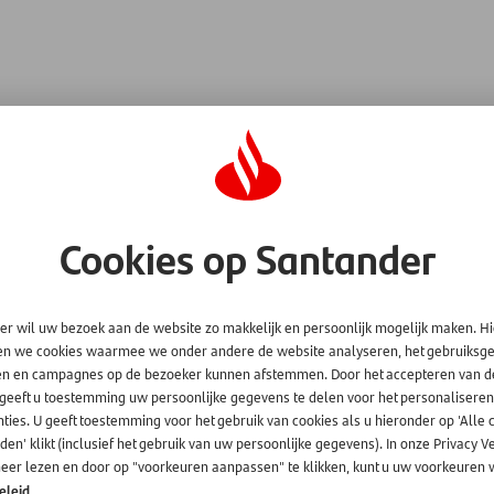
g:
ht dat u krijgt van uw bank is? De regel is altijd 'bij twijfel niet do
Cookies op Santander
w financiële instelling en kijk voor de contactmogelijkheden altijd op
eemde toon, dwingende urgentie en meer kunnen wijzen op oplicht
l
hierover;
udehelpdesk
of de e-mail of sms al eerder als vals is gemeld;
er wil uw bezoek aan de website zo makkelijk en persoonlijk mogelijk maken. H
en we cookies waarmee we onder andere de website analyseren, het gebruiks
bij uw bank op welke manier zij informatie aan u geven en welke 
en en campagnes op de bezoeker kunnen afstemmen. Door het accepteren van d
omaar geld over, controleer de afzender en gebruik uw gezond v
 geeft u toestemming uw persoonlijke gegevens te delen voor het personaliseren
ties. U geeft toestemming voor het gebruik van cookies als u hieronder op 'Alle 
 de websites
www.veiligbankieren.nl
en
www.fraudehelpdesk.nl
voo
en' klikt (inclusief het gebruik van uw persoonlijke gegevens). In onze Privacy V
 computer, mobiele telefoon en apps zoals de Santander App waar
eer lezen en door op "voorkeuren aanpassen" te klikken, kunt u uw voorkeuren w
are-updates vindt u
hier
;
eleid