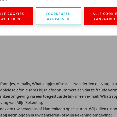
er waar mogelijk tweestapsverificatie voor uw bankomgeving en e-m
ng nodig zijn. Op deze manier krijgen criminelen veel moeilijker to
LLE COOKIES
VOORKEUREN
ALLE COOKI
WEIGEREN
AANPASSEN
AANVAARDE
de Fraudehelpdesk om uw alertheid te testen.
foontjes, e-mails, Whatsappjes of sms’jes van derden die vragen
iele telefonie soms bij telefoonnummers aan dat ze fraude vermo
ankieromgeving via een toegestuurde link in een e-mail, Whatsapp-
eving van Mijn Rekening;
rzoek om uw betaalpas of klantenkaart op te sturen. Wij zullen u no
iet bij het inloggen in uw bankieren- of Mijn Rekening omgeving;