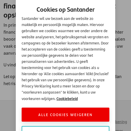
financieringsaanvraag ook per post
Cookies op Santander
opsturen?
Santander wil uw bezoek aan de website zo
In principe is het mogelijk om de documenten voor uw
makkelijk en persoonlijk mogelijk maken. Hiervoor
financieringsaanvraag per post naar ons toe te sturen. Echter
gebruiken we cookies waarmee we onder andere de
website analyseren, het gebruiksgemak vergroten en
beoordelen wij uw aanvraag in de meeste gevallen digitaal en
campagnes op de bezoeker kunnen afstemmen. Door
vaak ook automatisch. Daardoor kan de beoordeling van uw
het accepteren van de cookies geeft u toestemming
aanvraag langer duren als u de stukken per post stuurt.
uw persoonlijke gegevens te delen voor het
personaliseren van advertenties. U geeft
U vindt onze
adresgegevens hier.
toestemming voor het gebruik van cookies als u
hieronder op 'Alle cookies aanvaarden' klikt (inclusief
Let op: stuur uw documenten NIET via e-mail. U kunt het dan
het gebruik van uw persoonlijke gegevens). In onze
het risico lopen op
phishing
.
Privacy Verklaring kunt u meer lezen en door op
"voorkeuren aanpassen" te klikken, kunt u uw
Cookiebeleid
voorkeuren wijzigen.
Contact
Zakendoen met
Automotive
ALLE COOKIES WEIGEREN
Veelgestelde vragen
Inloggen Mijn Rekening
Werken bij Santander
Santander Consumer