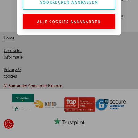
VOORKEUREN AANPASSEN
Money Talks
Bank
Actueel Nieuws
Santander Leasing
ALLE COOKIES AANVAARDEN
LinkedIn
Home
Juridische
informatie
Privacy &
cookies
© Santander Consumer Finance