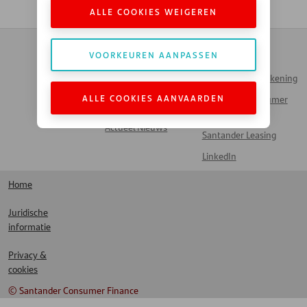
ALLE COOKIES WEIGEREN
Contact
Zakendoen met
VOORKEUREN AANPASSEN
Automotive
Veelgestelde vragen
Inloggen Mijn Rekening
Werken bij Santander
ALLE COOKIES AANVAARDEN
Santander Consumer
Money Talks
Bank
Actueel Nieuws
Santander Leasing
LinkedIn
Home
Juridische
informatie
Privacy &
cookies
© Santander Consumer Finance