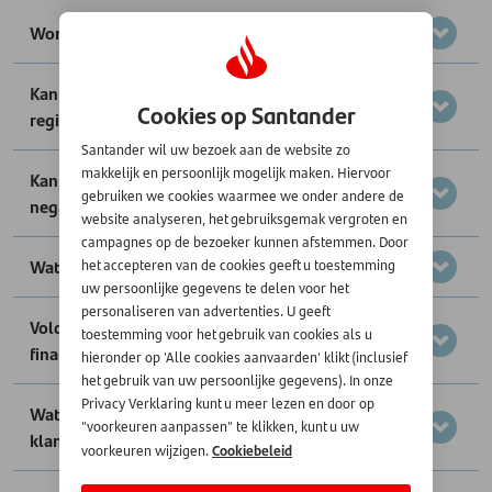
Wordt mijn lening geregistreerd bij het BKR?
Kan ik een financiering aanvragen als ik een BKR-
Cookies op Santander
registratie heb?
Santander wil uw bezoek aan de website zo
makkelijk en persoonlijk mogelijk maken. Hiervoor
Kan ik een financiering aanvragen met een
gebruiken we cookies waarmee we onder andere de
negatieve BKR-registratie?
website analyseren, het gebruiksgemak vergroten en
campagnes op de bezoeker kunnen afstemmen. Door
Wat is de Wet Financieel Toezicht
het accepteren van de cookies geeft u toestemming
uw persoonlijke gegevens te delen voor het
personaliseren van advertenties. U geeft
Voldoet Santander aan de eisen van de Wet
toestemming voor het gebruik van cookies als u
financieel toezicht?
hieronder op 'Alle cookies aanvaarden' klikt (inclusief
het gebruik van uw persoonlijke gegevens). In onze
Privacy Verklaring kunt u meer lezen en door op
Wat betekent de Wet financieel toezicht voor u als
"voorkeuren aanpassen" te klikken, kunt u uw
klant?
Cookiebeleid
voorkeuren wijzigen.