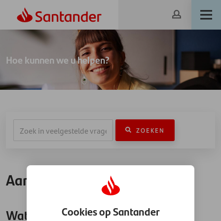
Hoe kunnen we u helpen?
ZOEKEN
Aanvragen lening
Cookies op Santander
Wat is identificatie via iDIN?