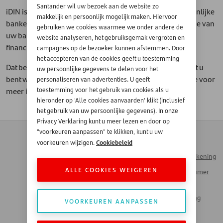
Santander wil uw bezoek aan de website zo
iDIN is de online manier van identificeren van de gezamenlijke
makkelijk en persoonlijk mogelijk maken. Hiervoor
banken. Met iDIN gebruikt u de vertrouwde inlogmethode van
gebruiken we cookies waarmee we onder andere de
uw bank om u te legitimeren bij Santander en/of uw
website analyseren, het gebruiksgemak vergroten en
financieringscontract te ondertekenen.
campagnes op de bezoeker kunnen afstemmen. Door
het accepteren van de cookies geeft u toestemming
Dat betekent dat u met behulp van iDIN kunt aantonen dat u
uw persoonlijke gegevens te delen voor het
bent wie u zegt dat u bent. Wel zo veilig en vertrouwd! Zie voor
personaliseren van advertenties. U geeft
meer informatie ook de
website van iDIN
.
toestemming voor het gebruik van cookies als u
hieronder op 'Alle cookies aanvaarden' klikt (inclusief
het gebruik van uw persoonlijke gegevens). In onze
Privacy Verklaring kunt u meer lezen en door op
Contact
Zakendoen met
"voorkeuren aanpassen" te klikken, kunt u uw
Automotive
Cookiebeleid
voorkeuren wijzigen.
Veelgestelde vragen
Inloggen Mijn Rekening
Werken bij Santander
ALLE COOKIES WEIGEREN
Santander Consumer
Money Talks
Bank
Actueel Nieuws
Santander Leasing
VOORKEUREN AANPASSEN
LinkedIn