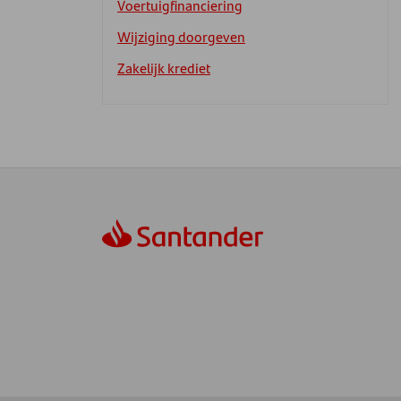
Voertuigfinanciering
Wijziging doorgeven
Zakelijk krediet