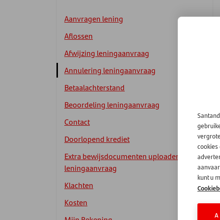
Aanvragen lening
Aflossen
Afwijzing leningaanvraag
Annulering leningaanvraag
Betaalachterstand
Beoordeling leningaanvraag
Santand
Contact
gebruik
vergrot
Doorlopend krediet
cookies
Extra bewijsdocumenten uploaden
adverten
leningaanvraag
aanvaard
kunt u m
Klachten
Cookieb
Kosten
A
Mijn Rekening