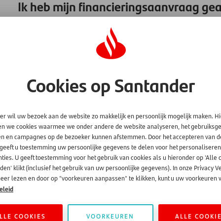
Ik heb mijn financieringsaanvraag gea
maandbedrag afgeschreven. Hoe kan
-> Als u de financiering heeft geannuleerd voordat u het lee
maandbedrag afgeschreven zijn. Onze automatische incasso st
ondertekend en het voertuig aan u is geleverd.
Cookies op Santander
-> Als u de financiering heeft geannuleerd nadat u het contrac
belangrijk dat u ons dit
binnen 14 dagen na ondertekening
s
informatie hier
.
er wil uw bezoek aan de website zo makkelijk en persoonlijk mogelijk maken. H
-> Heeft u het financieringscontract langer dan 14 dagen gel
en we cookies waarmee we onder andere de website analyseren, het gebruiks
meer? Dan is er geen sprake van annulering maar van opzeg
en en campagnes op de bezoeker kunnen afstemmen. Door het accepteren van d
 geeft u toestemming uw persoonlijke gegevens te delen voor het personaliseren
-> Als u het financieringscontract wilt
opzeggen
, dan dient u 
ties. U geeft toestemming voor het gebruik van cookies als u hieronder op 'Alle 
van de soort financiering die u heeft, kan het zijn dat u hier
en' klikt (inclusief het gebruik van uw persoonlijke gegevens). In onze Privacy V
eer lezen en door op "voorkeuren aanpassen" te klikken, kunt u uw voorkeuren w
aflossen van uw lening of financiering
kijkt u hier.
eleid
LLE COOKIES
VOORKEUREN
ALLE COOKI