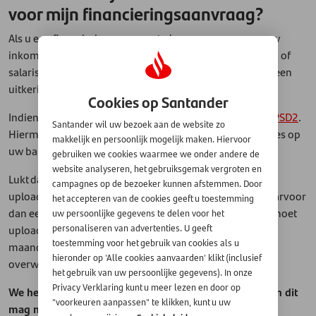
voor mijn financieringsaanvraag?
Als u een financiering aanvraagt, dan vragen we u om uw
inkomen aan te tonen via bewijsdocumenten zoals loon- of
salarisstroken of andere inkomensspecificaties als voor een
uitkering of pensioen.
Cookies op Santander
Indien mogelijk, dan toont u dit het eenvoudigst aan via
PSD2
.
Santander wil uw bezoek aan de website zo
Hiermee geeft u eenmalig toestemming om de transacties op
makkelijk en persoonlijk mogelijk maken. Hiervoor
uw bankrekening(en) in te zien.
gebruiken we cookies waarmee we onder andere de
website analyseren, het gebruiksgemak vergroten en
Lukt dat niet, dan vragen we u om bewijsdocumenten te
campagnes op de bezoeker kunnen afstemmen. Door
uploaden in een beveiligd uploadportaal. U ontvangt daarvoor
het accepteren van de cookies geeft u toestemming
dan een persoonlijke link. Het aantal documenten dat u moet
uw persoonlijke gegevens te delen voor het
uploaden hangt af van uw persoonlijke situatie. Krijgt u
personaliseren van advertenties. U geeft
toestemming voor het gebruik van cookies als u
maandelijks inkomen of wekelijks? Heeft u structureel
hieronder op 'Alle cookies aanvaarden' klikt (inclusief
overwerk? Etcetera.
het gebruik van uw persoonlijke gegevens). In onze
Privacy Verklaring kunt u meer lezen en door op
We hebben altijd uw meest recente informatie nodig en dit
"voorkeuren aanpassen" te klikken, kunt u uw
mag maximaal 1 maand oud zijn.
Als wij u vragen om