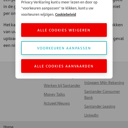
Privacy Verklaring kunt u meer lezen en door op
in de gaten en controleer uw spambox of onze berichten niet
"voorkeuren aanpassen" te klikken, kunt u uw
per ongeluk daar zijn terechtgekomen.
Cookiebeleid
voorkeuren wijzigen.
Het kan voorkomen dat we ook nog om andere bewijsstukken
ALLE COOKIES WEIGEREN
van uw vaste lasten vragen. Ook deze zult u dan kunnen
uploaden via het beveiligde uploadportaal. U krijgt in dat geval
een nieuwe e-mail van ons.
VOORKEUREN AANPASSEN
ALLE COOKIES AANVAARDEN
Contact
Zakendoen met
Automotive
Veelgestelde vragen
Inloggen Mijn Rekening
Werken bij Santander
Santander Consumer
Money Talks
Bank
Actueel Nieuws
Santander Leasing
LinkedIn
Home