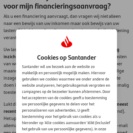
voor mijn financieringsaanvraag?
Als u een financiering aanvraagt, dan vragen wij niet alleen
naar een bewijs van uw inkomen maar ook bewijs van uw
lasten. Dit hebben wij nodig om te berekenen of wij u de lening
verantwoord kunnen verstrekken.
Uw lasten (ofwel uitgaven) toont u aan door ons
eenmalig
Cookies op Santander
inzicht
te geven in uw betaalrekeningen waar uw vaste lasten
van worden afgeschreven, denk aan huur of hypotheek per
Santander wil uw bezoek aan de website zo
maand. Om een goed beeld te hebben, hebben wij volledige
makkelijk en persoonlijk mogelijk maken. Hiervoor
inzage nodig. De snelste en eenvoudigste manier om dit te
gebruiken we cookies waarmee we onder andere de
doen is via
PSD2
. Hiermee geeft u ons - via uw bank - eenmalig
website analyseren, het gebruiksgemak vergroten en
toestemming om uw meest recente transacties te zien.
campagnes op de bezoeker kunnen afstemmen. Door
het accepteren van de cookies geeft u toestemming
Lukt dit niet, dan vragen wij u om
ALLE pagina's van uw meest
uw persoonlijke gegevens te delen voor het
recente bankafschrift
te uploaden (niet ouder dan 1 maand).
personaliseren van advertenties. U geeft
toestemming voor het gebruik van cookies als u
Het uploaden hiervan en de instructies hiervoor vindt u
hieronder op 'Alle cookies aanvaarden' klikt (inclusief
allemaal in de beveiligde uploadportaal. U ontvangt via e-mail
het gebruik van uw persoonlijke gegevens). In onze
een persoonlijke link voor toegang. Houd uw e-mail dus goed