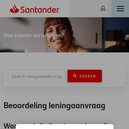
Hoe kunnen we u helpen?
ZOEKEN
Beoordeling leningaanvraag
Wanneer krijg ik antwoord op mijn