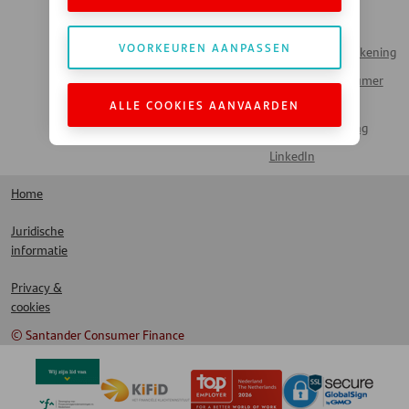
Contact
Zakendoen met
Automotive
Veelgestelde vragen
VOORKEUREN AANPASSEN
Inloggen Mijn Rekening
Werken bij Santander
Santander Consumer
Money Talks
Bank
ALLE COOKIES AANVAARDEN
Actueel Nieuws
Santander Leasing
LinkedIn
Home
Juridische
informatie
Privacy &
cookies
© Santander Consumer Finance