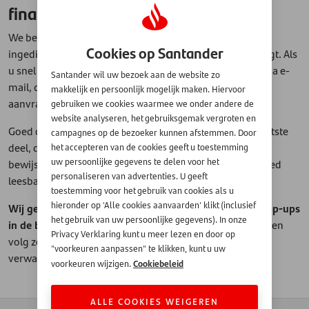
financieringsaanvraag?
We begrijpen dat als u een financieringsaanvraag heeft
Cookies op Santander
ingediend, u het liefst meteen een antwoord van ons krijgt. Als
u snel en juist alle stappen opvolgt die wij van u vragen via e-
Santander wil uw bezoek aan de website zo
mail, dan kunt u ook snel een antwoord of uitslag op uw
makkelijk en persoonlijk mogelijk maken. Hiervoor
aanvraag verwachten.
gebruiken we cookies waarmee we onder andere de
website analyseren, het gebruiksgemak vergroten en
Goed om te weten is dat de leenaanvragen voor het grootste
campagnes op de bezoeker kunnen afstemmen. Door
deel, digitaal worden beoordeeld. De eventuele
het accepteren van de cookies geeft u toestemming
uw persoonlijke gegevens te delen voor het
bewijsdocumenten die wij u vragen, moeten daarom goed
personaliseren van advertenties. U geeft
leesbaar zijn.
toestemming voor het gebruik van cookies als u
hieronder op 'Alle cookies aanvaarden' klikt (inclusief
Wij geven u hiervoor ook tips in onze e-mails en via pop-ups
het gebruik van uw persoonlijke gegevens). In onze
in de beveiligde uploadomgeving.
Lees deze goed door en
Privacy Verklaring kunt u meer lezen en door op
volg ze op zodat u snel een uitslag op uw aanvraag kunt
"voorkeuren aanpassen" te klikken, kunt u uw
verwachten.
Cookiebeleid
voorkeuren wijzigen.
ALLE COOKIES WEIGEREN