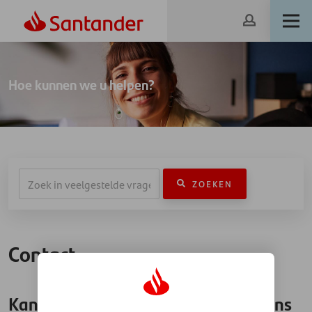
Hoe kunnen we u helpen?
ZOEKEN
Contact
Kan mijn partner of familielid namens