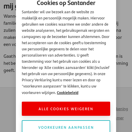
Cookies op Santander
mij gegevens opvragen bij jullie?
Santander wil uw bezoek aan de website zo
Wanneer u ondersteund wilt worden door een partner,
makkelijk en persoonlijk mogelijk maken. Hiervoor
familielid of begeleider, neem dan contact met ons op. Wij
gebruiken we cookies waarmee we onder andere de
zullen u eerst om schriftelijke toestemming vragen. Daarna
website analyseren, het gebruiksgemak vergroten en
maken wij hiervan een notitie in uw klantdossier zodat voor
campagnes op de bezoeker kunnen afstemmen. Door
het accepteren van de cookies geeft u toestemming
een volgende keer niet opnieuw toestemming nodig is.
uw persoonlijke gegevens te delen voor het
Gaat het om ondersteuning door een nieuw persoon? Dan is
personaliseren van advertenties. U geeft
toestemming voor het gebruik van cookies als u
het belangrijk dat u opnieuw schriftelijk hiervoor toestemming
hieronder op 'Alle cookies aanvaarden' klikt (inclusief
geeft.
het gebruik van uw persoonlijke gegevens). In onze
Privacy Verklaring kunt u meer lezen en door op
"voorkeuren aanpassen" te klikken, kunt u uw
Cookiebeleid
voorkeuren wijzigen.
Contact
Zakendoen met
Automotive
Veelgestelde vragen
ALLE COOKIES WEIGEREN
Inloggen Mijn Rekening
Werken bij Santander
Santander Consumer
Money Talks
Bank
VOORKEUREN AANPASSEN
Actueel Nieuws