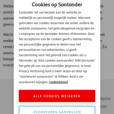
Cookies op Santander
Welke rente u betaalt voor uw financiering, hangt af van de
soort lening die u heeft, wat de looptijd van de lening is en
Santander wil uw bezoek aan de website zo
wanneer u de lening heeft afgesloten. We kunnen hier dus
makkelijk en persoonlijk mogelijk maken. Hiervoor
gebruiken we cookies waarmee we onder andere de
geen eenduidig antwoord op geven.
website analyseren, het gebruiksgemak vergroten en
Wel is het zo dat wanneer u een lening afsluit, u vooraf weet
campagnes op de bezoeker kunnen afstemmen. Door
het accepteren van de cookies geeft u toestemming
welke rente u gaat betalen gedurende de hele looptijd. De
uw persoonlijke gegevens te delen voor het
rente is dus vast en zal tussentijds niet aangepast worden. Zo
personaliseren van advertenties. U geeft
weet u vooraf precies waar u aan toe bent. De rente die u
toestemming voor het gebruik van cookies als u
betaalt vindt u terug in uw financieringscontract of op uw
hieronder op 'Alle cookies aanvaarden' klikt (inclusief
overzichten.
Meer over rente vindt u hier.
het gebruik van uw persoonlijke gegevens). In onze
Privacy Verklaring kunt u meer lezen en door op
"voorkeuren aanpassen" te klikken, kunt u uw
Cookiebeleid
voorkeuren wijzigen.
Contact
Zakendoen met
Automotive
Veelgestelde vragen
ALLE COOKIES WEIGEREN
Inloggen Mijn Rekening
Werken bij Santander
Santander Consumer
Money Talks
Bank
VOORKEUREN AANPASSEN