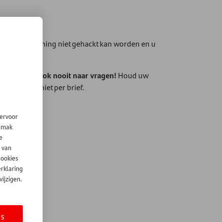
at Mijn Rekening niet gehackt kan worden en u
 zullen er ook nooit naar vragen!
Houd uw
r e-mail en niet per brief.
iervoor
gemak
e
 van
cookies
erklaring
ijzigen.
ES