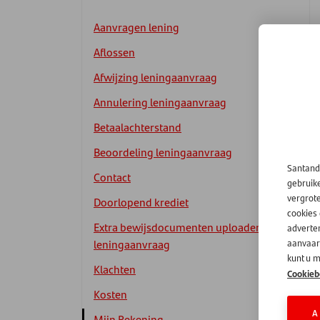
Aanvragen lening
Aflossen
Afwijzing leningaanvraag
Annulering leningaanvraag
Betaalachterstand
Beoordeling leningaanvraag
Santand
Contact
gebruik
vergrot
Doorlopend krediet
cookies
Extra bewijsdocumenten uploaden
adverten
leningaanvraag
aanvaard
kunt u m
Klachten
Cookieb
Kosten
A
Mijn Rekening