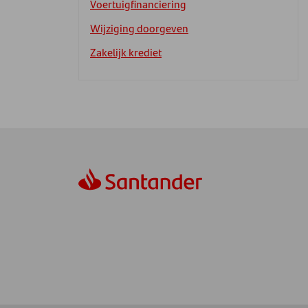
Voertuigfinanciering
Wijziging doorgeven
Zakelijk krediet