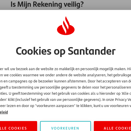
Is Mijn Rekening veilig?
Mijn Rekening is volledig veilig om te gebruiken.
Wij gebruiken de nieuwste technieken om ervoor te zorgen d
heeft alleen toegang met uw persoonlijke inlog.
Wij kennen het wachtwoord wat u zelf aanmaakt niet en wij
Cookies op Santander
wachtwoord privé en vertel het nooit, niet per telefoon, niet pe
er wil uw bezoek aan de website zo makkelijk en persoonlijk mogelijk maken. H
en we cookies waarmee we onder andere de website analyseren, het gebruiks
en en campagnes op de bezoeker kunnen afstemmen. Door het accepteren van d
 geeft u toestemming uw persoonlijke gegevens te delen voor het personaliseren
ties. U geeft toestemming voor het gebruik van cookies als u hieronder op 'Alle 
en' klikt (inclusief het gebruik van uw persoonlijke gegevens). In onze Privacy V
eer lezen en door op "voorkeuren aanpassen" te klikken, kunt u uw voorkeuren w
eleid
LLE COOKIES
VOORKEUREN
ALLE COOKI