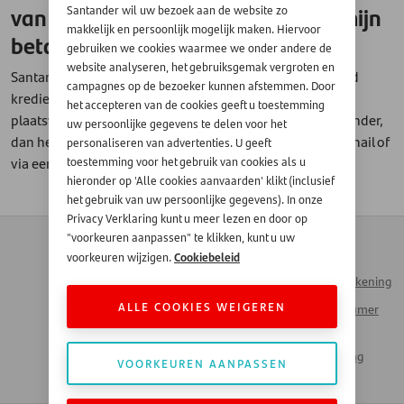
van mijn doorlopend krediet naar mijn
Santander wil uw bezoek aan de website zo
makkelijk en persoonlijk mogelijk maken. Hiervoor
betaalrekening?
gebruiken we cookies waarmee we onder andere de
website analyseren, het gebruiksgemak vergroten en
Santander is in 2023 gestopt met het product doorlopend
campagnes op de bezoeker kunnen afstemmen. Door
krediet en daarom kunnen er geen geldopnames meer
het accepteren van de cookies geeft u toestemming
plaatsvinden. Als u een doorlopend krediet had bij Santander,
uw persoonlijke gegevens te delen voor het
dan heeft u hierover persoonlijk bericht gekregen via e-mail of
personaliseren van advertenties. U geeft
via een brief.
toestemming voor het gebruik van cookies als u
hieronder op 'Alle cookies aanvaarden' klikt (inclusief
het gebruik van uw persoonlijke gegevens). In onze
Privacy Verklaring kunt u meer lezen en door op
Contact
Zakendoen met
"voorkeuren aanpassen" te klikken, kunt u uw
Automotive
Cookiebeleid
voorkeuren wijzigen.
Veelgestelde vragen
Inloggen Mijn Rekening
Werken bij Santander
ALLE COOKIES WEIGEREN
Santander Consumer
Money Talks
Bank
Actueel Nieuws
Santander Leasing
VOORKEUREN AANPASSEN
LinkedIn