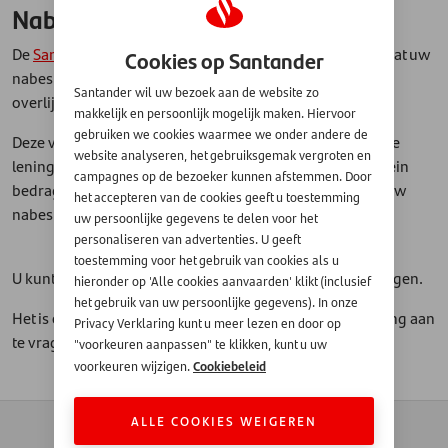
Nabestaandenbescherming?
De
Santander Nabestaandenbescherming
zorgt ervoor dat uw
Cookies op Santander
nabestaanden uw lening niet hoeven te betalen na uw
Santander wil uw bezoek aan de website zo
overlijden.
makkelijk en persoonlijk mogelijk maken. Hiervoor
gebruiken we cookies waarmee we onder andere de
Deze verzekering keert niets uit maar lost uw persoonlijke
website analyseren, het gebruiksgemak vergroten en
lening bij Santander volledig af na uw dood. Voor een klein
campagnes op de bezoeker kunnen afstemmen. Door
bedrag per maand zorgt u ervoor dat u deze last niet bij uw
het accepteren van de cookies geeft u toestemming
nabestaanden neerlegt.
uw persoonlijke gegevens te delen voor het
personaliseren van advertenties. U geeft
toestemming voor het gebruik van cookies als u
U kunt de Nabestaandenbescherming NIET MEER aanvragen.
hieronder op 'Alle cookies aanvaarden' klikt (inclusief
het gebruik van uw persoonlijke gegevens). In onze
Het is ook niet mogelijk om de Nabestaandenbescherming aan
Privacy Verklaring kunt u meer lezen en door op
te vragen bij leningen via de auto- of motordealer.
"voorkeuren aanpassen" te klikken, kunt u uw
Cookiebeleid
voorkeuren wijzigen.
ALLE COOKIES WEIGEREN
Contact
Zakendoen met
Automotive