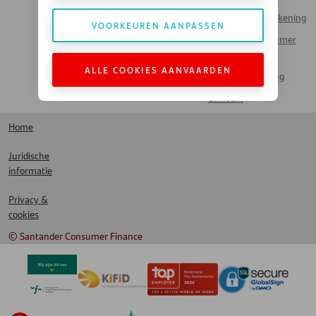
Veelgestelde vragen
Inloggen Mijn Rekening
VOORKEUREN AANPASSEN
Werken bij Santander
Santander Consumer
Money Talks
Bank
Actueel Nieuws
ALLE COOKIES AANVAARDEN
Santander Leasing
LinkedIn
Home
Juridische
informatie
Privacy &
cookies
© Santander Consumer Finance