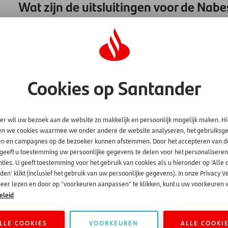
Wat zijn de uitsluitingen voor de N
De uitsluitingen voor de Santander Nabestaandenbescherming
voorwaarden en deze kunt u vinden onder Nuttige Documen
Cookies op Santander
er wil uw bezoek aan de website zo makkelijk en persoonlijk mogelijk maken. H
en we cookies waarmee we onder andere de website analyseren, het gebruiks
en en campagnes op de bezoeker kunnen afstemmen. Door het accepteren van d
 geeft u toestemming uw persoonlijke gegevens te delen voor het personaliseren
ties. U geeft toestemming voor het gebruik van cookies als u hieronder op 'Alle 
en' klikt (inclusief het gebruik van uw persoonlijke gegevens). In onze Privacy V
eer lezen en door op "voorkeuren aanpassen" te klikken, kunt u uw voorkeuren w
eleid
LLE COOKIES
VOORKEUREN
ALLE COOKI