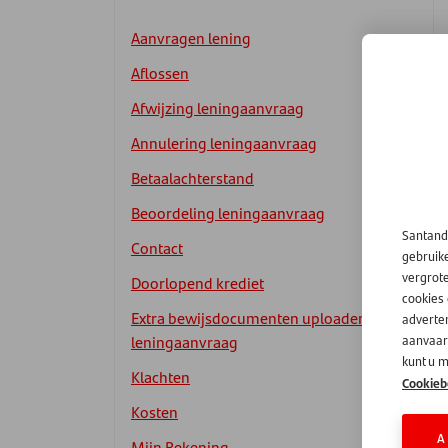
Aanvragen lening
Aflossen
Afwijzing leningaanvraag
Annulering leningaanvraag
Betaalachterstand
Beoordeling leningaanvraag
Santand
Contact
gebruik
vergrot
Doorlopend krediet
cookies
Extra bewijsdocumenten uploaden
adverten
leningaanvraag
aanvaard
kunt u m
Klachten
Cookieb
Kosten
A
Mijn Rekening