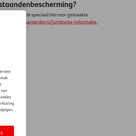
abestaandenbescherming?
 vindt u in de speciaal hiervoor gemaakte
ten op
www.santander.nl/juridische-informatie.
iervoor
gemak
e
 van
cookies
erklaring
ijzigen.
ES