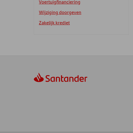
Voertuigfinanciering
Wijziging doorgeven
Zakelijk krediet