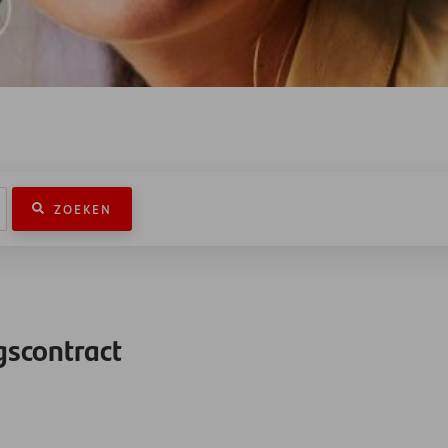
ZOEKEN
gscontract