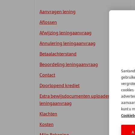
Aanvragen lening
Aflossen
Afwijzing leningaanvraag
Annulering leningaanvraag
Betaalachterstand
Beoordeling leningaanvraag
Santand
Contact
gebruik
vergrot
Doorlopend krediet
cookies
Extra bewijsdocumenten uploaden
adverten
leningaanvraag
aanvaard
kunt u m
Klachten
Cookieb
Kosten
A
Mijn Rekening