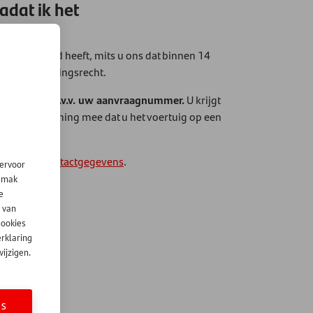
adat ik het
d?
 ondertekend heeft, mits u ons dat binnen 14
n uw herroepingsrecht.
ntander.nl
o.v.v. uw aanvraagnummer.
U krijgt
eval ook rekening mee dat u het voertuig op een
hier onze contactgegevens
.
iervoor
gemak
e
 van
cookies
erklaring
ijzigen.
ES