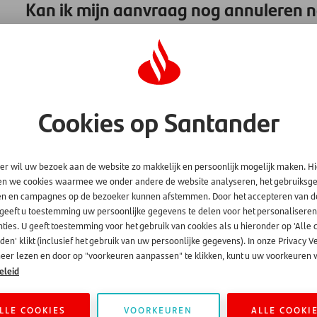
Kan ik mijn aanvraag nog annuleren n
financieringscontract heb onderteken
Ja, u kunt de kredietovereenkomst nog annuleren nadat u het
dagen na ondertekening laat weten. U maakt dan gebruik va
U kunt in dat geval een e-mail sturen aan
customercare@sa
Cookies op Santander
dan van ons bericht hoe verder te handelen. Houd er in dat g
andere manier betaalt aan de dealer.
Heeft u vragen, neem dan gerust contact met ons op. U vindt
er wil uw bezoek aan de website zo makkelijk en persoonlijk mogelijk maken. H
en we cookies waarmee we onder andere de website analyseren, het gebruiks
en en campagnes op de bezoeker kunnen afstemmen. Door het accepteren van d
 geeft u toestemming uw persoonlijke gegevens te delen voor het personaliseren
ties. U geeft toestemming voor het gebruik van cookies als u hieronder op 'Alle 
en' klikt (inclusief het gebruik van uw persoonlijke gegevens). In onze Privacy V
eer lezen en door op "voorkeuren aanpassen" te klikken, kunt u uw voorkeuren w
eleid
LLE COOKIES
VOORKEUREN
ALLE COOKI