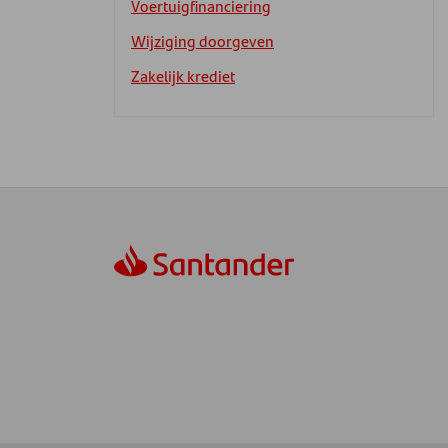
Voertuigfinanciering
Wijziging doorgeven
Zakelijk krediet