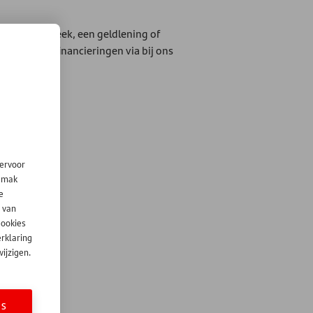
r een hypotheek, een geldlening of
jke voertuigfinancieringen via bij ons
iervoor
gemak
e
 van
cookies
erklaring
ijzigen.
ES