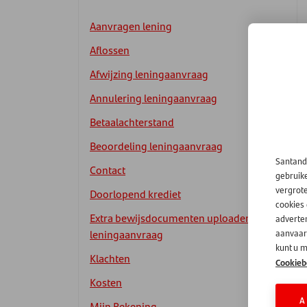
Aanvragen lening
Aflossen
Afwijzing leningaanvraag
Annulering leningaanvraag
Betaalachterstand
Beoordeling leningaanvraag
Santand
Contact
gebruik
vergrot
Doorlopend krediet
cookies
Extra bewijsdocumenten uploaden
adverten
leningaanvraag
aanvaard
kunt u m
Klachten
Cookieb
Kosten
A
Mijn Rekening