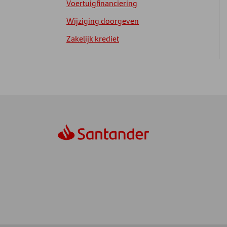
Voertuigfinanciering
Wijziging doorgeven
Zakelijk krediet