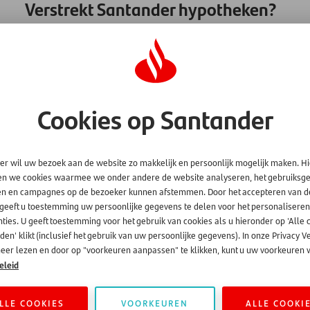
Verstrekt Santander hypotheken?
Nee, u kunt bij Santander Consumer Finance niet terecht voo
spaarproducten. Wij verstrekken alleen particuliere en zakeli
aangesloten dealers.
Cookies op Santander
er wil uw bezoek aan de website zo makkelijk en persoonlijk mogelijk maken. H
en we cookies waarmee we onder andere de website analyseren, het gebruiks
en en campagnes op de bezoeker kunnen afstemmen. Door het accepteren van d
 geeft u toestemming uw persoonlijke gegevens te delen voor het personaliseren
ties. U geeft toestemming voor het gebruik van cookies als u hieronder op 'Alle 
en' klikt (inclusief het gebruik van uw persoonlijke gegevens). In onze Privacy V
eer lezen en door op "voorkeuren aanpassen" te klikken, kunt u uw voorkeuren w
eleid
LLE COOKIES
VOORKEUREN
ALLE COOKI