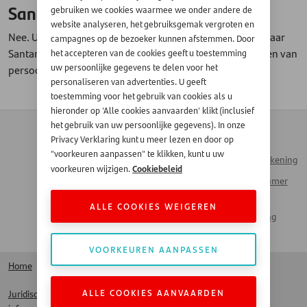
Santander?
gebruiken we cookies waarmee we onder andere de
website analyseren, het gebruiksgemak vergroten en
Nee. U kunt geen bestaande leningen meer oversluiten naar
campagnes op de bezoeker kunnen afstemmen. Door
Santander. Wij zijn gestopt met het rechtstreeks aanbieden van
het accepteren van de cookies geeft u toestemming
uw persoonlijke gegevens te delen voor het
persoonlijke leningen.
personaliseren van advertenties. U geeft
toestemming voor het gebruik van cookies als u
hieronder op 'Alle cookies aanvaarden' klikt (inclusief
Contact
Zakendoen met
het gebruik van uw persoonlijke gegevens). In onze
Automotive
Privacy Verklaring kunt u meer lezen en door op
Veelgestelde vragen
"voorkeuren aanpassen" te klikken, kunt u uw
Inloggen Mijn Rekening
Werken bij Santander
Cookiebeleid
voorkeuren wijzigen.
Santander Consumer
Money Talks
Bank
ALLE COOKIES WEIGEREN
Actueel Nieuws
Santander Leasing
LinkedIn
VOORKEUREN AANPASSEN
Home
ALLE COOKIES AANVAARDEN
Juridische