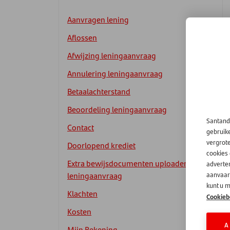
Aanvragen lening
Aflossen
Afwijzing leningaanvraag
Annulering leningaanvraag
Betaalachterstand
Beoordeling leningaanvraag
Santand
Contact
gebruik
vergrot
Doorlopend krediet
cookies
Extra bewijsdocumenten uploaden
adverten
leningaanvraag
aanvaard
kunt u m
Klachten
Cookieb
Kosten
A
Mijn Rekening