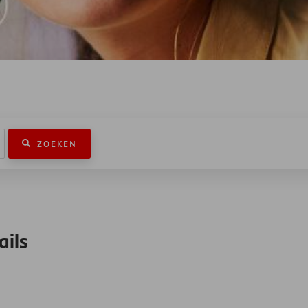
ZOEKEN
ails