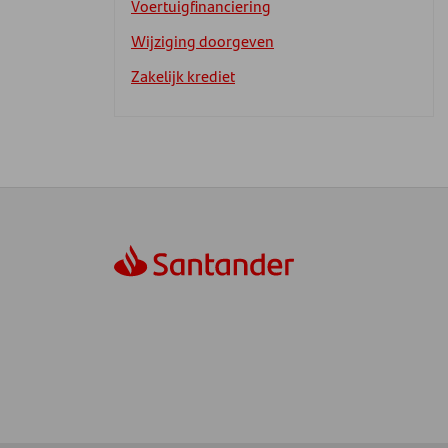
Voertuigfinanciering
Wijziging doorgeven
Zakelijk krediet