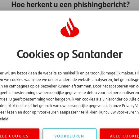
Hoe herkent u een phishingbericht?
Een phishingbericht herkennen kan lastig zijn want phishing 
echte berichten te onderscheiden. Toch zijn er signalen die 
een algemene aanhef zoals “Beste klant”, in plaats van uw n
om snel te handelen of direct te betalen.
Cookies op Santander
Ook zijn er vaak taalfouten of ongewone bewoordingen te vin
betrouwbaar maar als u verder kijkt dan ziet u dat het e-mailad
Daarnaast leidt de link in een phishingbericht vaak naar een w
heeft. Controleer ook het bankrekeningnummer. Is dit echt h
er wil uw bezoek aan de website zo makkelijk en persoonlijk mogelijk maken. H
of niet. U kunt dat zien aan uw bankafschriften bijvoorbeeld.
en we cookies waarmee we onder andere de website analyseren, het gebruiks
en en campagnes op de bezoeker kunnen afstemmen. Door het accepteren van d
Als u twijfelt over de echtheid van een bericht, klik dan nerg
 geeft u toestemming uw persoonlijke gegevens te delen voor het personaliseren
officiële kanalen. Als u twijfelt over de echtheid van een ber
ties. U geeft toestemming voor het gebruik van cookies als u hieronder op 'Alle 
63 88290 om dit te controleren.
en' klikt (inclusief het gebruik van uw persoonlijke gegevens). In onze Privacy V
eer lezen en door op "voorkeuren aanpassen" te klikken, kunt u uw voorkeuren w
Kijk ook op deze websites van de overheid:
eleid
Alles over veilig (online) bankieren | Veilig bankieren
LLE COOKIES
VOORKEUREN
ALLE COOKI