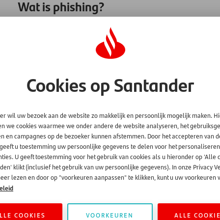
Wat is phishing?
U hoort wel eens over phishing maar wat is het nu eigenlijk? 
criminelen zich voordoen als een betrouwbare organisatie, z
vertrouwelijke gegevens van u te verkrijgen.
Meestal gebeurt dit via e-mails, sms'jes of berichten op plat
Cookies op Santander
betrouwbaar lijken. In deze berichten wordt u bijvoorbeeld g
gegevens te verstrekken of een betaling te doen naar een s
Vaak proberen deze berichten een gevoel van urgentie op te
er wil uw bezoek aan de website zo makkelijk en persoonlijk mogelijk maken. H
uw rekening of account wordt geblokkeerd als u niet direct re
en we cookies waarmee we onder andere de website analyseren, het gebruiks
en en campagnes op de bezoeker kunnen afstemmen. Door het accepteren van d
Santander zal u echter nooit ongevraagd vragen om geld over
 geeft u toestemming uw persoonlijke gegevens te delen voor het personaliseren
een link. We zullen ook nooit om uw wachtwoord voor Mijn 
ties. U geeft toestemming voor het gebruik van cookies als u hieronder op 'Alle 
en' klikt (inclusief het gebruik van uw persoonlijke gegevens). In onze Privacy V
Voor meer informatie verwijzen wij u naar websites van de o
eer lezen en door op "voorkeuren aanpassen" te klikken, kunt u uw voorkeuren w
eleid
Alles over veilig (online) bankieren | Veilig bankieren
en
LLE COOKIES
VOORKEUREN
ALLE COOKI