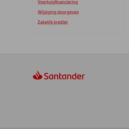
Voertuigfinanciering
Wijziging doorgeven
Zakelijk krediet