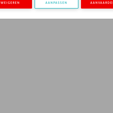
WEIGEREN
AANPASSEN
AANVAARDE
Herken fraude. Voorkom fraude.