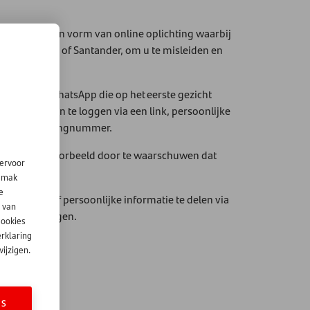
Phishing is een vorm van online oplichting waarbij
oals uw bank of Santander, om u te misleiden en
forms zoals WhatsApp die op het eerste gezicht
evraagd om in te loggen via een link, persoonlijke
pecifiek rekeningnummer.
 roepen, bijvoorbeeld door te waarschuwen dat
iervoor
ageert.
gemak
e
 te maken of persoonlijke informatie te delen via
 van
Rekening vragen.
cookies
erklaring
verheid:
ijzigen.
ES