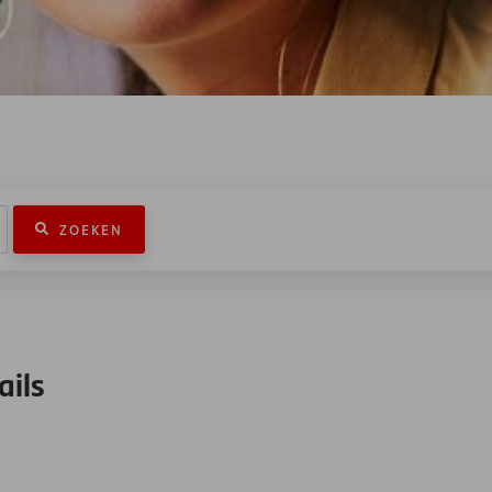
ZOEKEN
ails