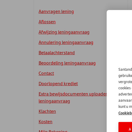
Aanvragen lening
Aflossen
Afwijzing leningaanvraag
Annulering leningaanvraag
Betaalachterstand
Beoordeling leningaanvraag
Santand
Contact
gebruik
vergrot
Doorlopend krediet
cookies
Extra bewijsdocumenten uploaden
adverten
leningaanvraag
aanvaard
kunt u m
Klachten
Cookieb
Kosten
A
Mijn Rekening