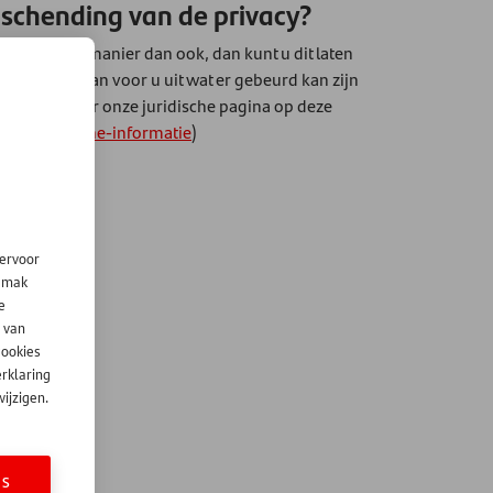
 schending van de privacy?
, op welke manier dan ook, dan kunt u dit laten
 Wij zoeken dan voor u uit wat er gebeurd kan zijn
, ga dan naar onze juridische pagina op deze
.nl/juridische-informatie
)
iervoor
gemak
e
 van
cookies
erklaring
ijzigen.
ES