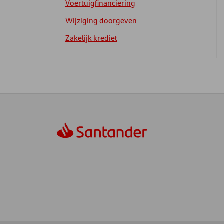
Voertuigfinanciering
Wijziging doorgeven
Zakelijk krediet