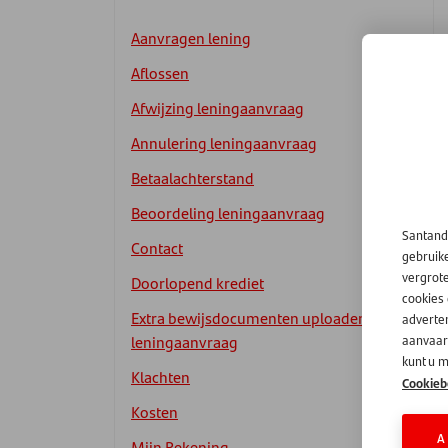
Aanvragen lening
Aflossen
Afwijzing leningaanvraag
Annulering leningaanvraag
Betaalachterstand
Beoordeling leningaanvraag
Santand
Contact
gebruik
vergrot
Doorlopend krediet
cookies
Extra bewijsdocumenten uploaden
adverten
leningaanvraag
aanvaard
kunt u m
Klachten
Cookieb
Kosten
A
Mijn Rekening