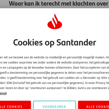
Waar kan ik terecht met klachten over
Heeft u het vermoeden dat uw privacy geschonden is door ons
weten door een e-mail te sturen naar
privacy@santander.nl
.
en of uw privacy inderdaad geschonden is. Wilt u meer weten
website. U vindt daar onze privacyverklaring. (
www.santander
Cookies op Santander
er wil uw bezoek aan de website zo makkelijk en persoonlijk mogelijk maken. H
en we cookies waarmee we onder andere de website analyseren, het gebruiks
en en campagnes op de bezoeker kunnen afstemmen. Door het accepteren van d
 geeft u toestemming uw persoonlijke gegevens te delen voor het personaliseren
ties. U geeft toestemming voor het gebruik van cookies als u hieronder op 'Alle 
en' klikt (inclusief het gebruik van uw persoonlijke gegevens). In onze Privacy V
eer lezen en door op "voorkeuren aanpassen" te klikken, kunt u uw voorkeuren w
eleid
LLE COOKIES
VOORKEUREN
ALLE COOKI