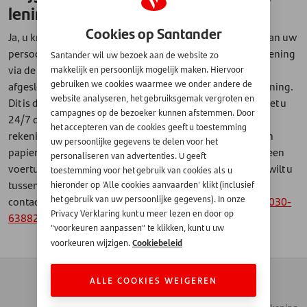
lening of financiering?
Cookies op Santander
Ja, u krijgt eenmaal per jaar een overzicht met de status van uw
persoonlijke lening of voertuigfinanciering. Heeft u een lening
Santander wil uw bezoek aan de website zo
via de winkel, webshop of online rechtstreeks bij ons
makkelijk en persoonlijk mogelijk maken. Hiervoor
gebruiken we cookies waarmee we onder andere de
afgesloten, dan kunt u ook toegang krijgen tot Mijn Rekening.
website analyseren, het gebruiksgemak vergroten en
Dit is de gratis mijn-omgeving van Santander en hierin ziet u
campagnes op de bezoeker kunnen afstemmen. Door
24/7 de status van uw financiering en vindt u uw
het accepteren van de cookies geeft u toestemming
rekeningoverzichten. U kunt hierin ook aangegeven geen
uw persoonlijke gegevens te delen voor het
papieren overzichten meer te willen ontvangen. Heeft u een
personaliseren van advertenties. U geeft
voertuigfinanciering of een financial lease afgesloten en wilt u
toestemming voor het gebruik van cookies als u
tussentijds de hoogte van uw saldo weten, neemt u dan
hieronder op 'Alle cookies aanvaarden' klikt (inclusief
het gebruik van uw persoonlijke gegevens). In onze
contact op met customer support via
cs@santander.nl
of
030-
Privacy Verklaring kunt u meer lezen en door op
6388209
.
"voorkeuren aanpassen" te klikken, kunt u uw
Cookiebeleid
voorkeuren wijzigen.
Contact
Zakendoen met
ALLE COOKIES WEIGEREN
Automotive
Veelgestelde vragen