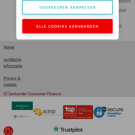
Inloggen Mijn Rekening
Werken bij Santander
VOORKEUREN AANPASSEN
Santander Consumer
Money Talks
Bank
Actueel Nieuws
Santander Leasing
ALLE COOKIES AANVAARDEN
LinkedIn
Home
Juridische
informatie
Privacy &
cookies
© Santander Consumer Finance