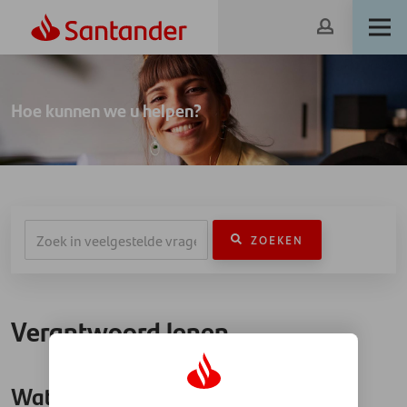
Hoe kunnen we u helpen?
ZOEKEN
Verantwoord lenen
Wat betekent de Wet financieel