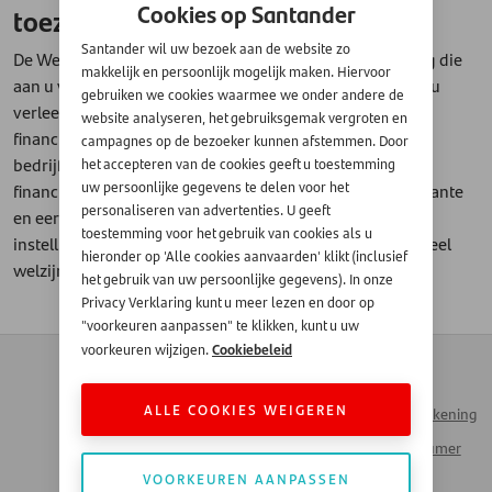
Cookies op Santander
toezicht voor u als klant?
Santander wil uw bezoek aan de website zo
De Wet financieel toezicht zorgt ervoor dat de financiering die
makkelijk en persoonlijk mogelijk maken. Hiervoor
aan u verstrekt wordt, op een verantwoorde manier aan u
gebruiken we cookies waarmee we onder andere de
verleend wordt. De AFM als toezichthouder op de Wet
website analyseren, het gebruiksgemak vergroten en
financieel toezicht, zorgt ervoor dat het publiek, het
campagnes op de bezoeker kunnen afstemmen. Door
bedrijfsleven en de overheid vertrouwen hebben in de
het accepteren van de cookies geeft u toestemming
uw persoonlijke gegevens te delen voor het
financiële markten. En dat deze markten op een transparante
personaliseren van advertenties. U geeft
en eerlijke manier werken. Zo zorgen we als financiele
toestemming voor het gebruik van cookies als u
instelling samen met de AFM voor een duurzaam financieel
hieronder op 'Alle cookies aanvaarden' klikt (inclusief
welzijn in Nederland.
het gebruik van uw persoonlijke gegevens). In onze
Privacy Verklaring kunt u meer lezen en door op
"voorkeuren aanpassen" te klikken, kunt u uw
Cookiebeleid
voorkeuren wijzigen.
Contact
Zakendoen met
Automotive
Veelgestelde vragen
ALLE COOKIES WEIGEREN
Inloggen Mijn Rekening
Werken bij Santander
Santander Consumer
Money Talks
Bank
VOORKEUREN AANPASSEN