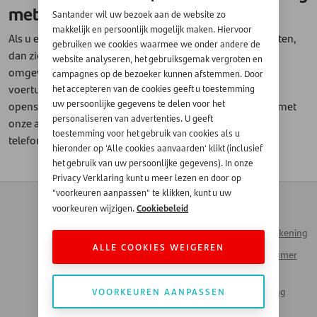
met mijn autofinanciering. Wat nu?
Santander wil uw bezoek aan de website zo
makkelijk en persoonlijk mogelijk maken. Hiervoor
Als u een voertuigfinanciering via de dealer heeft afgesloten,
gebruiken we cookies waarmee we onder andere de
dan ziet u inderdaad deze lening niet terug in onze mijn-
website analyseren, het gebruiksgemak vergroten en
omgeving Mijn Rekening. Als u informatie over uw
campagnes op de bezoeker kunnen afstemmen. Door
voertuigfinanciering nodig heeft, zoals balans of nog
het accepteren van de cookies geeft u toestemming
uw persoonlijke gegevens te delen voor het
openstaande bedrag, dan kunt u altijd contact opnemen met
personaliseren van advertenties. U geeft
onze afdeling customer support via
cs@santander.nl
of
toestemming voor het gebruik van cookies als u
telefonisch
030-6388290
.
hieronder op 'Alle cookies aanvaarden' klikt (inclusief
het gebruik van uw persoonlijke gegevens). In onze
Privacy Verklaring kunt u meer lezen en door op
"voorkeuren aanpassen" te klikken, kunt u uw
Contact
Zakendoen met
Cookiebeleid
voorkeuren wijzigen.
Automotive
Veelgestelde vragen
Inloggen Mijn Rekening
Werken bij Santander
ALLE COOKIES WEIGEREN
Santander Consumer
Money Talks
Bank
Actueel Nieuws
VOORKEUREN AANPASSEN
Santander Leasing
LinkedIn