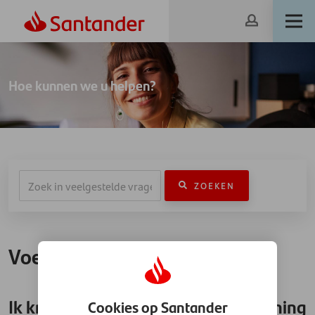
Hoe kunnen we u helpen?
ZOEKEN
Voertuigfinanciering
Ik krijg geen toegang tot Mijn Rekening
Cookies op Santander