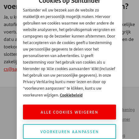
Cookies op Santander
voertuigfinanciering eerder aflossen?
Santander wil uw bezoek aan de website zo
Ja, u kunt altijd eerder aflossen, ook op uw zakelijke
makkelijk en persoonlijk mogelijk maken. Hiervoor
gebruiken we cookies waarmee we onder andere de
autofinanciering ofwel Financial Lease. Maar als u een zakelijke
website analyseren, het gebruiksgemak vergroten en
voertuigfinanciering eerder wilt aflossen is het wel belangrijk
campagnes op de bezoeker kunnen afstemmen. Door
dat u alle resterende termijnen binnen de overeenkomst en de
het accepteren van de cookies geeft u toestemming
toekomstige rente op deze termijnen en de eventuele
uw persoonlijke gegevens te delen voor het
slottermijn, ineens betaalt. Vraag het inlossaldo voor uw
personaliseren van advertenties. U geeft
zakelijke voertuigfinanciering via e-mail op bij
toestemming voor het gebruik van cookies als u
cs@santander.nl
o.v.v. uw contractnummer.
hieronder op 'Alle cookies aanvaarden' klikt (inclusief
het gebruik van uw persoonlijke gegevens). In onze
Privacy Verklaring kunt u meer lezen en door op
"voorkeuren aanpassen" te klikken, kunt u uw
Contact
Zakendoen met
Cookiebeleid
voorkeuren wijzigen.
Automotive
Veelgestelde vragen
Inloggen Mijn Rekening
ALLE COOKIES WEIGEREN
Werken bij Santander
Santander Consumer
Money Talks
Bank
VOORKEUREN AANPASSEN
Actueel Nieuws
Santander Leasing