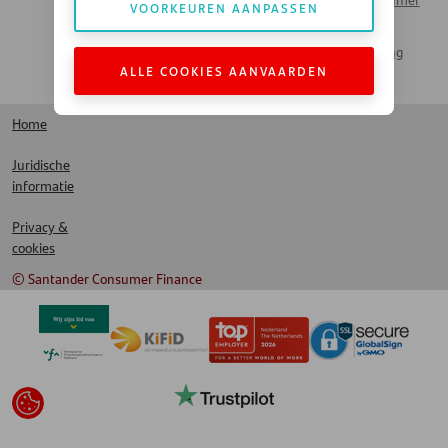
Santander Consumer
VOORKEUREN AANPASSEN
Money Talks
Bank
Actueel Nieuws
Santander Leasing
ALLE COOKIES AANVAARDEN
LinkedIn
Home
Juridische
informatie
Privacy &
cookies
© Santander Consumer Finance