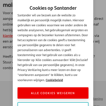
mailadres door?
Cookies op Santander
Voor een geld- of goederenlening kunt u uw e-mailadres
Santander wil uw bezoek aan de website zo
aanpassen via
Mijn Rekening
. Log in en geef de wijziging direct
makkelijk en persoonlijk mogelijk maken. Hiervoor
online door. Lukt dit niet? Dan kunt u een e-mail sturen vanaf
gebruiken we cookies waarmee we onder andere de
het bij ons bekende e-mailadres naar
website analyseren, het gebruiksgemak vergroten en
klantenservice@santander.nl
. Ontvangen wij het verzoek via
campagnes op de bezoeker kunnen afstemmen. Door
het accepteren van de cookies geeft u toestemming
een ander e-mailadres dan bij ons bekend is? Dan nemen wij
uw persoonlijke gegevens te delen voor het
eerst contact met u op om uw identiteit te verifiëren.
personaliseren van advertenties. U geeft
toestemming voor het gebruik van cookies als u
Heeft u een voertuigfinanciering afgesloten via de dealer?
hieronder op 'Alle cookies aanvaarden' klikt (inclusief
Stuur dan bericht naar
cs@santander.nl
o.v.v. uw
het gebruik van uw persoonlijke gegevens). In onze
contractnummer.
Privacy Verklaring kunt u meer lezen en door op
"voorkeuren aanpassen" te klikken, kunt u uw
Cookiebeleid
voorkeuren wijzigen.
Contact
Zakendoen met
Automotive
ALLE COOKIES WEIGEREN
Veelgestelde vragen
Inloggen Mijn Rekening
Werken bij Santander