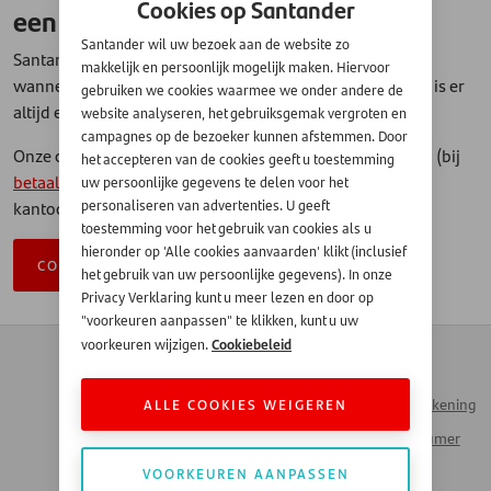
Cookies op Santander
een visuele of auditieve beperking?
Santander wil uw bezoek aan de website zo
Santander biedt meerdere contactopties aan. Dus ook
makkelijk en persoonlijk mogelijk maken. Hiervoor
wanneer u slechtziend, blind, slechthorend of doof bent, is er
gebruiken we cookies waarmee we onder andere de
altijd een manier om contact met ons op te nemen.
website analyseren, het gebruiksgemak vergroten en
campagnes op de bezoeker kunnen afstemmen. Door
Onze contactopties zijn telefonisch, via e-mail, whatsapp (bij
het accepteren van de cookies geeft u toestemming
betaalproblemen
) of u kunt ons bezoeken op ons
uw persoonlijke gegevens te delen voor het
kantooradres in Utrecht.
personaliseren van advertenties. U geeft
toestemming voor het gebruik van cookies als u
hieronder op 'Alle cookies aanvaarden' klikt (inclusief
CONTACTOPTIES
het gebruik van uw persoonlijke gegevens). In onze
Privacy Verklaring kunt u meer lezen en door op
"voorkeuren aanpassen" te klikken, kunt u uw
Cookiebeleid
voorkeuren wijzigen.
Contact
Zakendoen met
Automotive
Veelgestelde vragen
ALLE COOKIES WEIGEREN
Inloggen Mijn Rekening
Werken bij Santander
Santander Consumer
Money Talks
Bank
VOORKEUREN AANPASSEN
Actueel Nieuws