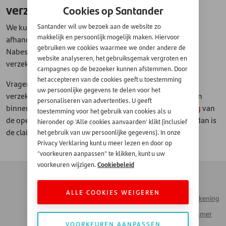
verzekering uitkeert?
Cookies op Santander
We kunnen u vooraf niet precies zeggen hoe lang de
Santander wil uw bezoek aan de website zo
makkelijk en persoonlijk mogelijk maken. Hiervoor
afhandeling van een claim op de Santander
gebruiken we cookies waarmee we onder andere de
Nabestaandenbescherming duurt. Dit hangt af van de
website analyseren, het gebruiksgemak vergroten en
verzekeraar en of de claim volledig en juist was.
campagnes op de bezoeker kunnen afstemmen. Door
het accepteren van de cookies geeft u toestemming
Vragen hierover kunnen gesteld worden aan de
uw persoonlijke gegevens te delen voor het
verzekeraar. Het is echter belangrijk dat uw nabestaanden
personaliseren van advertenties. U geeft
binnen drie jaar na overlijden,
de claim op kwijtschelding
van
toestemming voor het gebruik van cookies als u
de openstaande schuld indienen. Gebeurt dit na die tijd, dan is
hieronder op 'Alle cookies aanvaarden' klikt (inclusief
de claim verjaard.
het gebruik van uw persoonlijke gegevens). In onze
Privacy Verklaring kunt u meer lezen en door op
"voorkeuren aanpassen" te klikken, kunt u uw
Cookiebeleid
voorkeuren wijzigen.
Contact
Zakendoen met
Automotive
Veelgestelde vragen
ALLE COOKIES WEIGEREN
Inloggen Mijn Rekening
Werken bij Santander
Santander Consumer
Money Talks
VOORKEUREN AANPASSEN
Bank