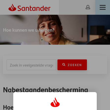
Hoe kunnen we u helpen?
ZOEKEN
Nabestaandenbescherming
Hoe lang duurt het voordat de