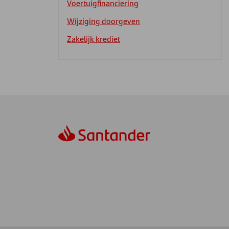
Voertuigfinanciering
Wijziging doorgeven
Zakelijk krediet