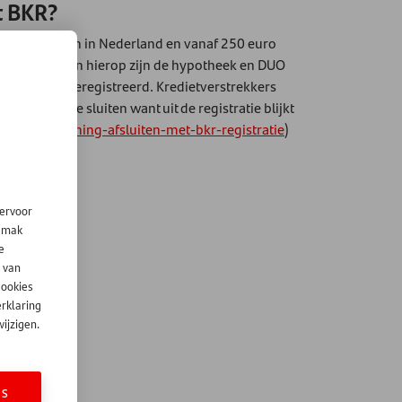
t BKR?
lingen en banken in Nederland en vanaf 250 euro
 Uitzonderingen hierop zijn de hypotheek en DUO
en bij BKR geregistreerd. Kredietverstrekkers
ening af te sluiten want uit de registratie blijkt
eld-lenen/lening-afsluiten-met-bkr-registratie
)
iervoor
gemak
e
 van
cookies
erklaring
ijzigen.
ES