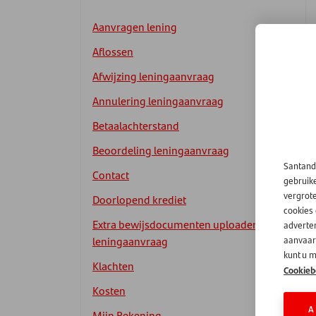
Aanvragen lening
Aflossen
Afwijzing leningaanvraag
Annulering leningaanvraag
Betaalachterstand
Beoordeling leningaanvraag
Santand
Contact
gebruik
vergrot
Doorlopend krediet
cookies
Extra bewijsdocumenten uploaden
adverten
leningaanvraag
aanvaard
kunt u m
Klachten
Cookieb
Kosten
A
Mijn Rekening