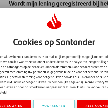
Wordt mijn lening geregistreerd bij he
Ja, alle leningen en financieringen via alle financiële instel
worden bij Bureau Krediet Registratie (BKR), geregistreerd.
(studieschuld). Ook zakelijke kredieten vanaf 1000 euro word
gebruiken BKR om te zien of het verantwoord is om een nieuwe l
wat uw financieringsverleden is. (
https://www.santander.nl/g
Cookies op Santander
er wil uw bezoek aan de website zo makkelijk en persoonlijk mogelijk maken. H
en we cookies waarmee we onder andere de website analyseren, het gebruiks
en en campagnes op de bezoeker kunnen afstemmen. Door het accepteren van d
 geeft u toestemming uw persoonlijke gegevens te delen voor het personaliseren
ties. U geeft toestemming voor het gebruik van cookies als u hieronder op 'Alle 
en' klikt (inclusief het gebruik van uw persoonlijke gegevens). In onze Privacy V
eer lezen en door op "voorkeuren aanpassen" te klikken, kunt u uw voorkeuren w
eleid
LLE COOKIES
VOORKEUREN
ALLE COOKI